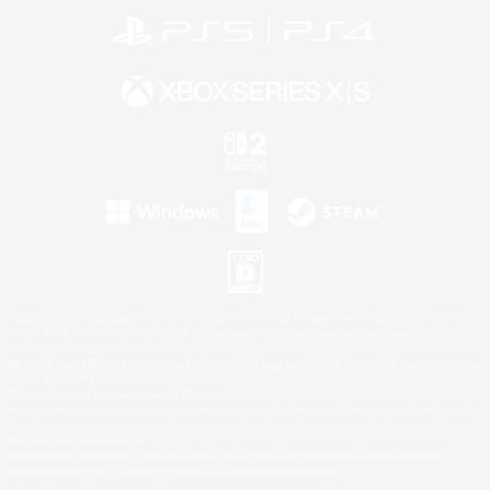
©2026 Sony Interactive Entertainment LLC."PlayStation Family Mark", "PlayStation", "PS5
logo", "PS5", "PS4 logo" and "PS4" are registered trademarks or trademarks of Sony
Interactive Entertainment Inc.
Microsoft, the XBOX Sphere mark, the Series X|S logo and XBOX Series X|S are trademarks
of the Microsoft group of companies.
Nintendo Switch is a trademark of Nintendo.
Windows is either a registered trademark or trademark of Microsoft Corporation in the United
States and/or other countries.
Mac is a trademark of Apple Inc.
©2026 Valve Corporation. Steam and the Steam logo are trademarks and/or registered
trademarks of Valve Corporation in the U.S. and/or other countries.