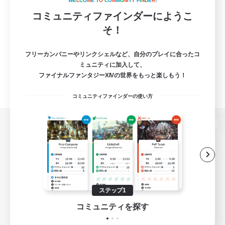
W
E
L
C
O
M
E
T
O
C
O
M
M
U
N
I
T
Y
F
I
N
D
E
R
!
コミュニティファインダーにようこ
そ！
フリーカンパニーやリンクシェルなど、自分のプレイに合ったコ
ミュニティに加入して、
ファイナルファンタジーXIVの世界をもっと楽しもう！
コミュニティファインダーの使い方
パソコン版へ
関連商品
e-STOREで購入
ステップ1
ゲームダウンロード
コミュニティを探す