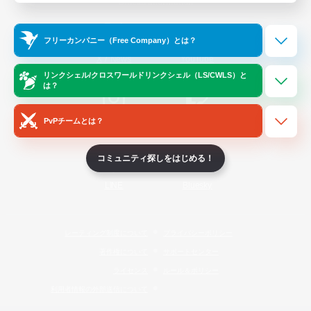
Official Information
フリーカンパニー（Free Company）とは？
/
X
News
YouTube
リンクシェル/クロスワールドリンクシェル（LS/CWLS）と
は？
PvPチームとは？
Instagram
Twitch
コミュニティ探しをはじめる！
LINE
Bluesky
レーティング制度について
プライバシーポリシー
著作権について
サポートセンター
ライセンス
ルール＆ポリシー
利用者情報の外部送信について