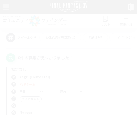
リスト
募集作成
#初心者/若葉歓迎
#絶挑戦
#立ち上げメ
アピールタグ
0件の募集が見つかりました！
指定なし
Aegis (Elemental)
PvPチーム
平日
週末
＃復帰者歓迎
使用言語