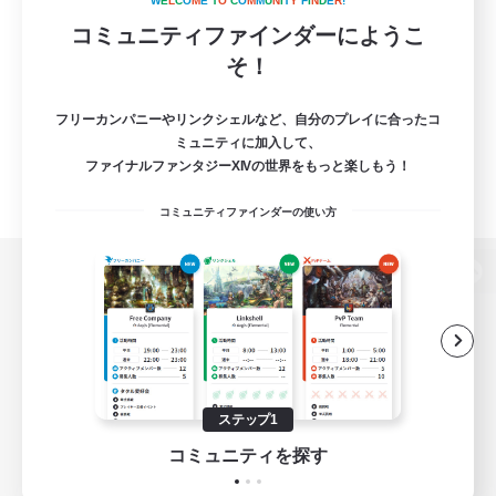
W
E
L
C
O
M
E
T
O
C
O
M
M
U
N
I
T
Y
F
I
N
D
E
R
!
コミュニティファインダーにようこ
そ！
フリーカンパニーやリンクシェルなど、自分のプレイに合ったコ
ミュニティに加入して、
ファイナルファンタジーXIVの世界をもっと楽しもう！
コミュニティファインダーの使い方
パソコン版へ
関連商品
e-STOREで購入
ステップ1
ゲームダウンロード
コミュニティを探す