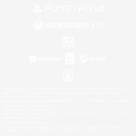
©2026 Sony Interactive Entertainment LLC."PlayStation Family Mark", "PlayStation", "PS5
logo", "PS5", "PS4 logo" and "PS4" are registered trademarks or trademarks of Sony
Interactive Entertainment Inc.
Microsoft, the XBOX Sphere mark, the Series X|S logo and XBOX Series X|S are trademarks
of the Microsoft group of companies.
Nintendo Switch is a trademark of Nintendo.
Windows is either a registered trademark or trademark of Microsoft Corporation in the United
States and/or other countries.
Mac is a trademark of Apple Inc.
©2026 Valve Corporation. Steam and the Steam logo are trademarks and/or registered
trademarks of Valve Corporation in the U.S. and/or other countries.