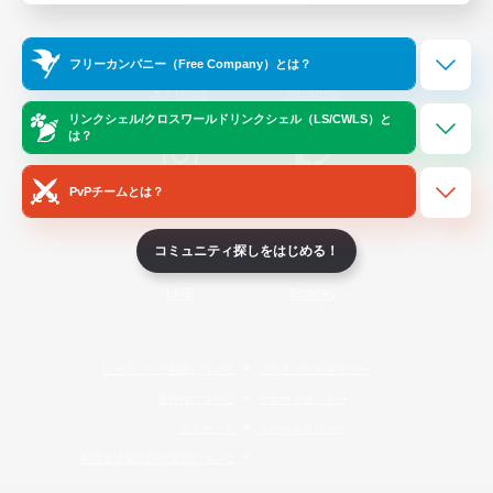
Official Information
フリーカンパニー（Free Company）とは？
/
X
News
YouTube
リンクシェル/クロスワールドリンクシェル（LS/CWLS）と
は？
PvPチームとは？
Instagram
Twitch
コミュニティ探しをはじめる！
LINE
Bluesky
レーティング制度について
プライバシーポリシー
著作権について
サポートセンター
ライセンス
ルール＆ポリシー
利用者情報の外部送信について