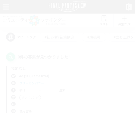
リスト
募集作成
#初心者/若葉歓迎
#絶挑戦
#立ち上げメ
アピールタグ
0件の募集が見つかりました！
指定なし
Aegis (Elemental)
フリーカンパニー
平日
週末
＃レベリング
使用言語