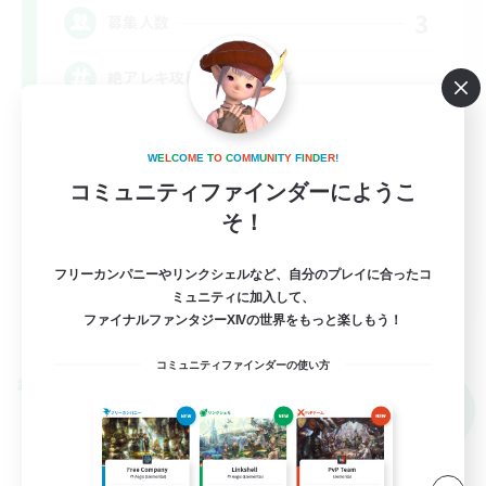
3
募集人数
絶アレキ攻略、武器コンプ
立ち上げメンバー募集
W
E
L
C
O
M
E
T
O
C
O
M
M
U
N
I
T
Y
F
I
N
D
E
R
!
絶挑戦
コミュニティファインダーにようこ
クリア目指して頑張る
そ！
社会人中心
フリーカンパニーやリンクシェルなど、自分のプレイに合ったコ
JA
ミュニティに加入して、
ファイナルファンタジーXIVの世界をもっと楽しもう！
詳細を見る
募集期間: 2026/09/05 まで
コミュニティファインダーの使い方
クロスワールドリンクシェル
NEW