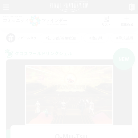
リスト
募集作成
#初心者/若葉歓迎
#絶挑戦
#零式挑戦
アピールタグ
クロスワールドリンクシェル
NEW
O-Mu-Tsu