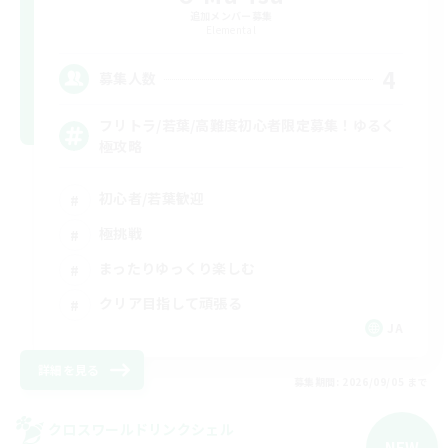
追加メンバー募集
Elemental
4
募集人数
フリトラ/若葉/高難度初心者限定募集！ゆるく
極攻略
初心者/若葉歓迎
極挑戦
まったりゆっくり楽しむ
クリア目指して頑張る
JA
詳細を見る
募集期間: 2026/09/05 まで
クロスワールドリンクシェル
NEW