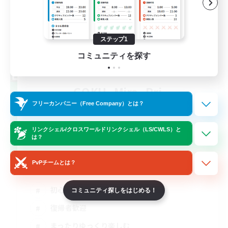
ステップ1
コミュニティを探す
GOKU_Mira_Pri
追加メンバー募集
フリーカンパニー（Free Company）とは？
Elemental
リンクシェル/クロスワールドリンクシェル（LS/CWLS）と
5
募集人数
は？
ゲームは楽しく！！！
PvPチームとは？
初心者/若葉歓迎
コミュニティ探しをはじめる！
復帰者歓迎
まったりゆっくり楽しむ