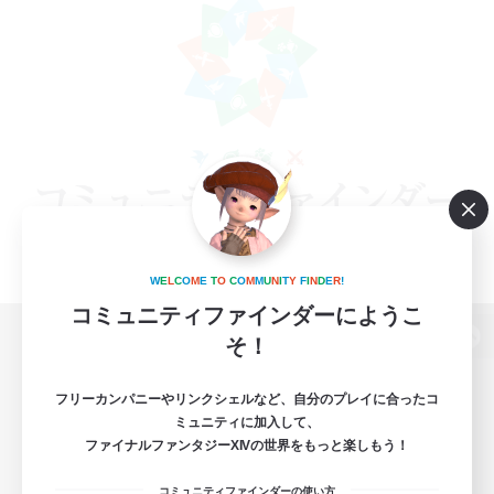
W
E
L
C
O
M
E
T
O
C
O
M
M
U
N
I
T
Y
F
I
N
D
E
R
!
コミュニティファインダーにようこ
そ！
パソコン版へ
フリーカンパニーやリンクシェルなど、自分のプレイに合ったコ
ミュニティに加入して、
ファイナルファンタジーXIVの世界をもっと楽しもう！
関連商品
e-STOREで購入
コミュニティファインダーの使い方