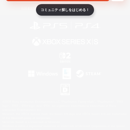
ライセンス
ルール＆ポリシー
利用者情報の外部送信について
コミュニティ探しをはじめる！
©2026 Sony Interactive Entertainment LLC."PlayStation Family Mark", "PlayStation", "PS5
logo", "PS5", "PS4 logo" and "PS4" are registered trademarks or trademarks of Sony
Interactive Entertainment Inc.
Microsoft, the XBOX Sphere mark, the Series X|S logo and XBOX Series X|S are trademarks
of the Microsoft group of companies.
Nintendo Switch is a trademark of Nintendo.
Windows is either a registered trademark or trademark of Microsoft Corporation in the United