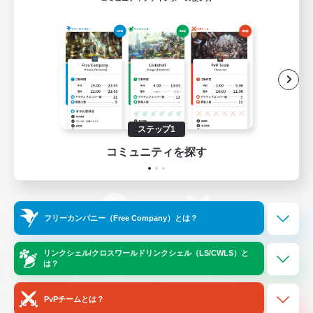
ゲームダウンロード
Official Information
/
X
News
YouTube
ステップ1
コミュニティを探す
Instagram
Twitch
フリーカンパニー（Free Company）とは？
LINE
Bluesky
リンクシェル/クロスワールドリンクシェル（LS/CWLS）と
は？
レーティング制度について
プライバシーポリシー
著作権について
サポートセンター
PvPチームとは？