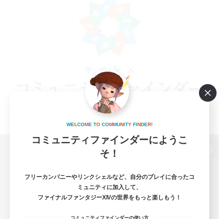
W
E
L
C
O
M
E
T
O
C
O
M
M
U
N
I
T
Y
F
I
N
D
E
R
!
コミュニティファインダーにようこ
そ！
パソコン版へ
フリーカンパニーやリンクシェルなど、自分のプレイに合ったコ
ミュニティに加入して、
ファイナルファンタジーXIVの世界をもっと楽しもう！
関連商品
e-STOREで購入
コミュニティファインダーの使い方