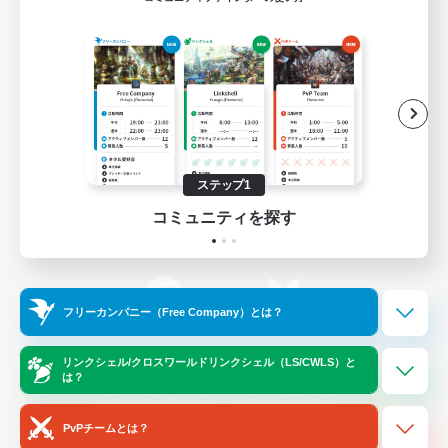
ゲームダウンロード
Official Information
/
X
News
YouTube
ステップ1
コミュニティを探す
Instagram
Twitch
フリーカンパニー（Free Company）とは？
LINE
Bluesky
リンクシェル/クロスワールドリンクシェル（LS/CWLS）と
は？
レーティング制度について
プライバシーポリシー
著作権について
サポートセンター
PvPチームとは？