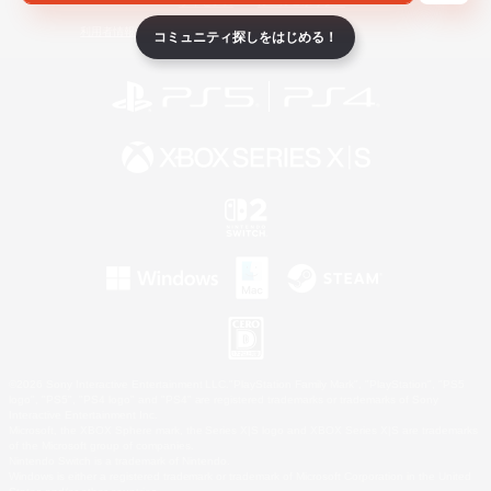
ライセンス
ルール＆ポリシー
利用者情報の外部送信について
コミュニティ探しをはじめる！
©2026 Sony Interactive Entertainment LLC."PlayStation Family Mark", "PlayStation", "PS5
logo", "PS5", "PS4 logo" and "PS4" are registered trademarks or trademarks of Sony
Interactive Entertainment Inc.
Microsoft, the XBOX Sphere mark, the Series X|S logo and XBOX Series X|S are trademarks
of the Microsoft group of companies.
Nintendo Switch is a trademark of Nintendo.
Windows is either a registered trademark or trademark of Microsoft Corporation in the United