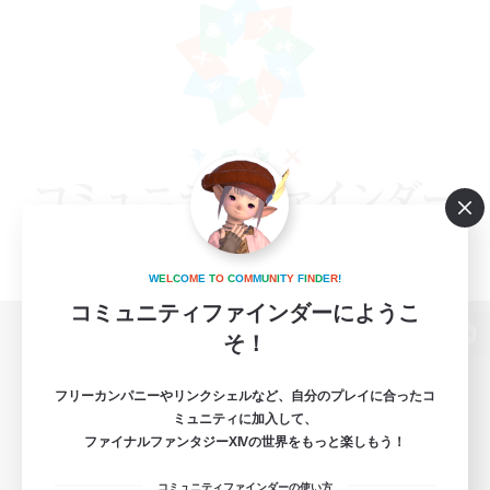
W
E
L
C
O
M
E
T
O
C
O
M
M
U
N
I
T
Y
F
I
N
D
E
R
!
コミュニティファインダーにようこ
そ！
パソコン版へ
フリーカンパニーやリンクシェルなど、自分のプレイに合ったコ
ミュニティに加入して、
ファイナルファンタジーXIVの世界をもっと楽しもう！
関連商品
e-STOREで購入
コミュニティファインダーの使い方