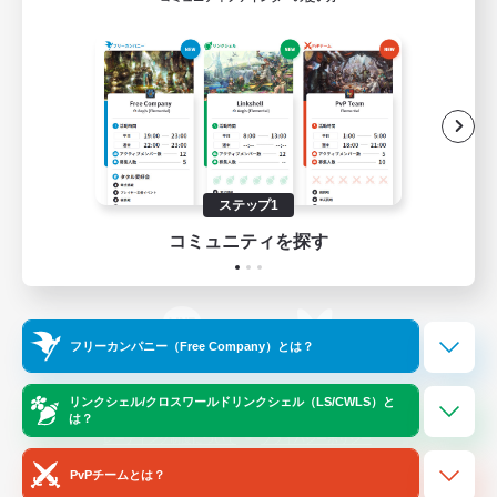
ゲームダウンロード
Official Information
/
X
News
YouTube
ステップ1
コミュニティを探す
Instagram
Twitch
フリーカンパニー（Free Company）とは？
LINE
Bluesky
リンクシェル/クロスワールドリンクシェル（LS/CWLS）と
は？
レーティング制度について
プライバシーポリシー
著作権について
サポートセンター
PvPチームとは？