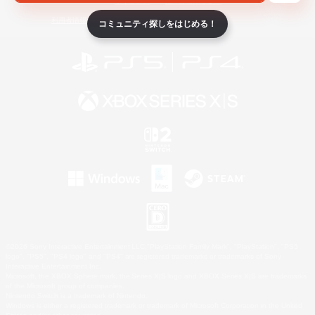
ライセンス
ルール＆ポリシー
利用者情報の外部送信について
コミュニティ探しをはじめる！
©2026 Sony Interactive Entertainment LLC."PlayStation Family Mark", "PlayStation", "PS5
logo", "PS5", "PS4 logo" and "PS4" are registered trademarks or trademarks of Sony
Interactive Entertainment Inc.
Microsoft, the XBOX Sphere mark, the Series X|S logo and XBOX Series X|S are trademarks
of the Microsoft group of companies.
Nintendo Switch is a trademark of Nintendo.
Windows is either a registered trademark or trademark of Microsoft Corporation in the United