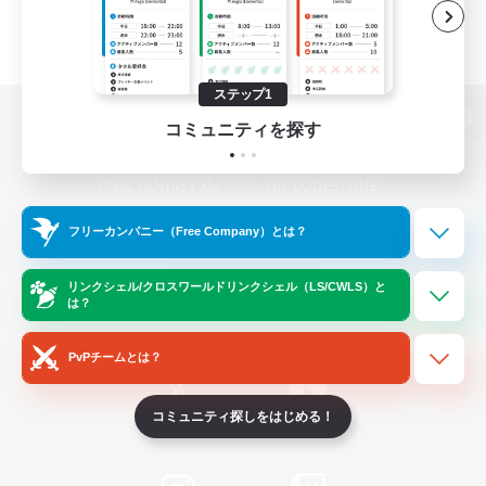
ステップ1
コミュニティを探す
パソコン版へ
フリーカンパニー（Free Company）とは？
関連商品
e-STOREで購入
ゲームダウンロード
リンクシェル/クロスワールドリンクシェル（LS/CWLS）と
は？
Official Information
PvPチームとは？
コミュニティ探しをはじめる！
/
X
News
YouTube