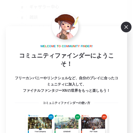
ギャザラー中心
雑談
まったりゆっくり楽しむ
JA
詳細を見る
W
E
L
C
O
M
E
T
O
C
O
M
M
U
N
I
T
Y
F
I
N
D
E
R
!
募集期間: 2026/09/06 まで
コミュニティファインダーにようこ
そ！
フリーカンパニーやリンクシェルなど、自分のプレイに合ったコ
ミュニティに加入して、
ファイナルファンタジーXIVの世界をもっと楽しもう！
コミュニティファインダーの使い方