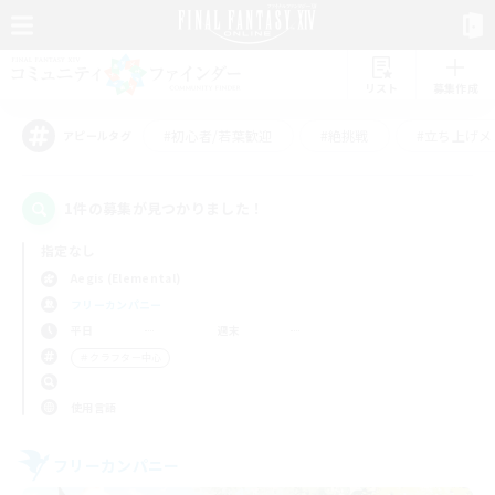
リスト
募集作成
#初心者/若葉歓迎
#絶挑戦
#立ち上げメ
アピールタグ
1件の募集が見つかりました！
指定なし
Aegis (Elemental)
フリーカンパニー
平日
週末
＃クラフター中心
使用言語
フリーカンパニー