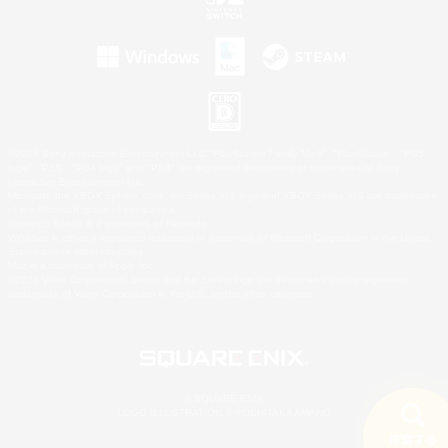
©2026 Sony Interactive Entertainment LLC."PlayStation Family Mark", "PlayStation", "PS5
logo", "PS5", "PS4 logo" and "PS4" are registered trademarks or trademarks of Sony
Interactive Entertainment Inc.
Microsoft, the XBOX Sphere mark, the Series X|S logo and XBOX Series X|S are trademarks
of the Microsoft group of companies.
Nintendo Switch is a trademark of Nintendo.
Windows is either a registered trademark or trademark of Microsoft Corporation in the United
States and/or other countries.
Mac is a trademark of Apple Inc.
©2026 Valve Corporation. Steam and the Steam logo are trademarks and/or registered
trademarks of Valve Corporation in the U.S. and/or other countries.
© SQUARE ENIX
LOGO ILLUSTRATION:© YOSHITAKA AMANO
検索する