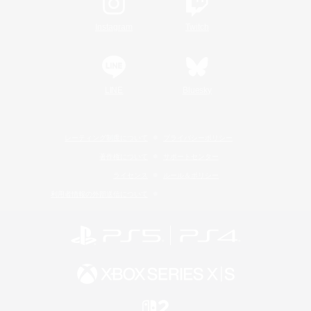
Instagram
Twitch
LINE
Bluesky
レーティング制度について
プライバシーポリシー
著作権について
サポートセンター
ライセンス
ルール＆ポリシー
利用者情報の外部送信について