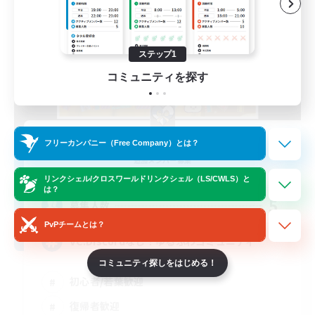
ステップ1
コミュニティを探す
ALLEGORY
フリーカンパニー（Free Company）とは？
追加メンバー募集
Aegis [Elemental]
リンクシェル/クロスワールドリンクシェル（LS/CWLS）と
は？
5
募集人数
PvPチームとは？
VC.Discordなし！ゆるふわコミュニティ
コミュニティ探しをはじめる！
初心者/若葉歓迎
復帰者歓迎