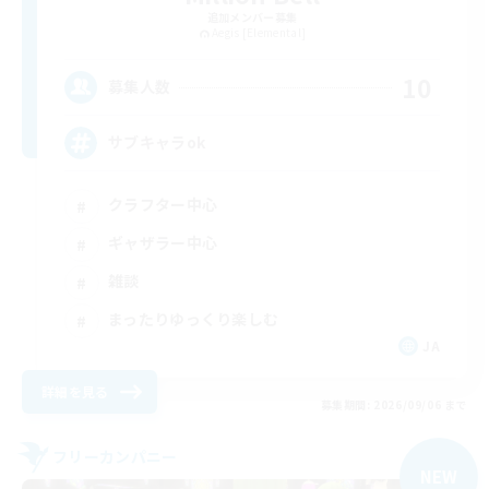
追加メンバー募集
Aegis [Elemental]
10
募集人数
サブキャラok
クラフター中心
ギャザラー中心
雑談
まったりゆっくり楽しむ
JA
詳細を見る
募集期間: 2026/09/06 まで
フリーカンパニー
NEW