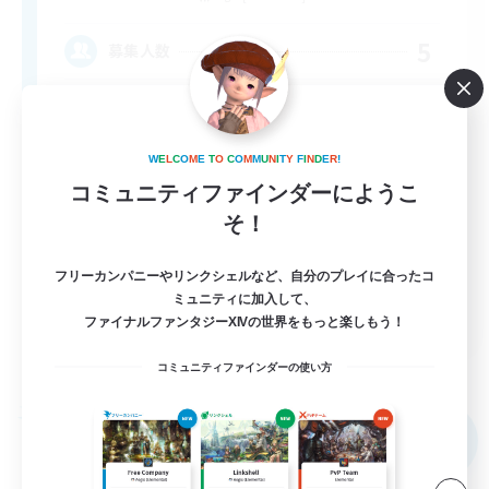
5
募集人数
縛りなく自由気ままに、のんびり楽しめる活動
W
E
L
C
O
M
E
T
O
C
O
M
M
U
N
I
T
Y
F
I
N
D
E
R
!
まったりゆっくり楽しむ
コミュニティファインダーにようこ
初心者/若葉歓迎
そ！
復帰者歓迎
フリーカンパニーやリンクシェルなど、自分のプレイに合ったコ
体験歓迎
ミュニティに加入して、
JA
ファイナルファンタジーXIVの世界をもっと楽しもう！
詳細を見る
募集期間: 2026/09/05 まで
コミュニティファインダーの使い方
フリーカンパニー
NEW