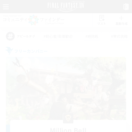
リスト
募集作成
#初心者/若葉歓迎
#絶挑戦
#零式挑戦
アピールタグ
フリーカンパニー
Million Bell