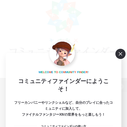
W
E
L
C
O
M
E
T
O
C
O
M
M
U
N
I
T
Y
F
I
N
D
E
R
!
コミュニティファインダーにようこ
そ！
パソコン版へ
フリーカンパニーやリンクシェルなど、自分のプレイに合ったコ
ミュニティに加入して、
ファイナルファンタジーXIVの世界をもっと楽しもう！
関連商品
e-STOREで購入
コミュニティファインダーの使い方