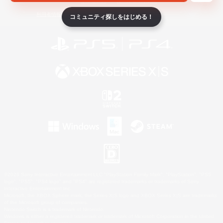
ライセンス
ルール＆ポリシー
利用者情報の外部送信について
コミュニティ探しをはじめる！
©2026 Sony Interactive Entertainment LLC."PlayStation Family Mark", "PlayStation", "PS5
logo", "PS5", "PS4 logo" and "PS4" are registered trademarks or trademarks of Sony
Interactive Entertainment Inc.
Microsoft, the XBOX Sphere mark, the Series X|S logo and XBOX Series X|S are trademarks
of the Microsoft group of companies.
Nintendo Switch is a trademark of Nintendo.
Windows is either a registered trademark or trademark of Microsoft Corporation in the United