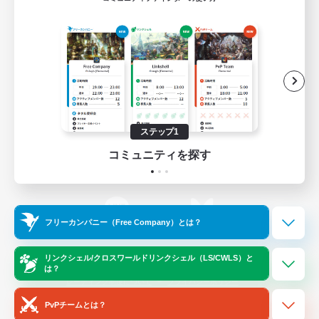
ゲームダウンロード
Official Information
/
X
News
YouTube
ステップ1
コミュニティを探す
Instagram
Twitch
フリーカンパニー（Free Company）とは？
LINE
Bluesky
リンクシェル/クロスワールドリンクシェル（LS/CWLS）と
は？
レーティング制度について
プライバシーポリシー
著作権について
サポートセンター
PvPチームとは？