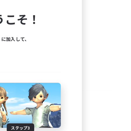
よう！
うこそ！
できます。
と楽しもう！
ィに加入して、
ステップ3