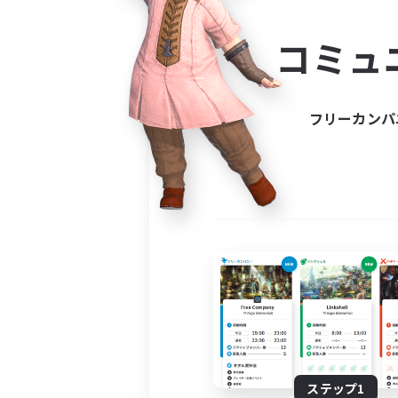
コミ
コミュ
コミュニ
自分に合っ
フリーカンパ
ステップ1