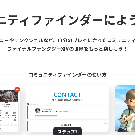
ュニティメンバーを集め
ニティファインダーによ
ティファインダーは、一緒に冒険する仲間を募集することが
た仲間を集めて、ファイナルファンタジーXIVの世界をもっ
ニーやリンクシェルなど、自分のプレイに合ったコミュニテ
ファイナルファンタジーXIVの世界をもっと楽しもう！
新規募集を作成する
コミュニティファインダーの使い方
ステップ2