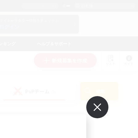
日本語
マイキャラクター情報をチェック！
ログイン
ンキング
ヘルプ＆サポート
新規募集を作成
リスト
ガイド
PvPチーム
検索
(0)
で