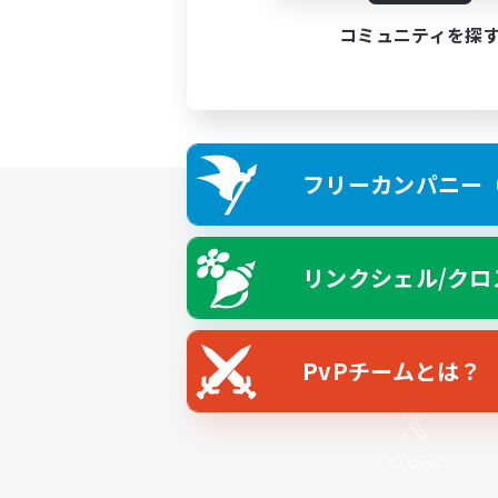
コミュニティを探
フリーカンパニー（F
リンクシェル/クロ
PvPチームとは？
X
/
News