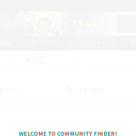
始める
プレイガイド
コミュニティ
ラ
WORLD
Aegis
カンパニー
LS & CWLS
(26)
(108)
コミュニティファインダー
W
E
L
C
O
M
E
T
O
C
O
M
M
U
N
I
T
Y
F
I
N
D
E
R
!