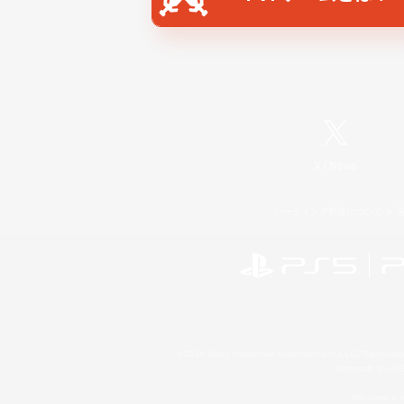
X
/
News
レーティング制度について
©2026 Sony Interactive Entertainment LLC."PlayStation
Microsoft, the 
Windows is e