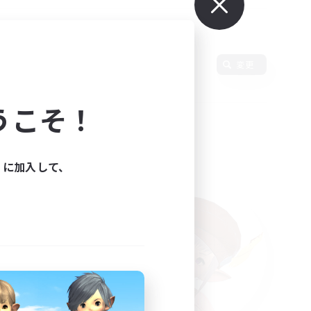
言語
変更
うこそ！
ィに加入して、
た。