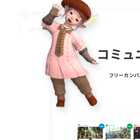
0件の募集が見つかりました！
指定なし
平日
週末
コミュ
フリーカンパ
募