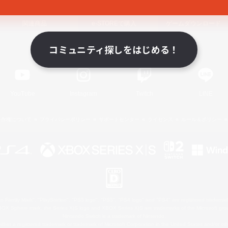
関連商品
e-STOREで購入
ゲームダウンロード
コミュニティ探しをはじめる！
Official Information
YouTube
Instagram
Twitch
LINE
著作権について
プライバシーポリシー
サポートセンター
ライセンス
ルール＆ポリシー
 Family Mark", "PlayStation", "PS5 logo", "PS5", "PS4 logo" and "PS4" are registered trademark
XBOX Sphere mark, the Series X|S logo and XBOX Series X|S are trademarks of the Microsoft gro
Nintendo Switch is a trademark of Nintendo.
ither a registered trademark or trademark of Microsoft Corporation in the United States and/or oth