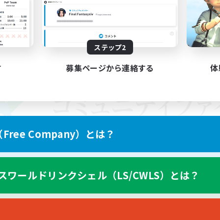
ステップ2
す
募集ページから連絡する
体
ree Company）とは？
スワールドリンクシェル（LS/CWLS）とは？
スマートフォン版へ