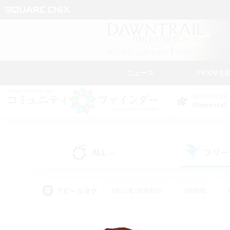
ニュース
FFXIVを
DATA CENTER
Elemental
ALL
フリー
(4)
アピールタグ
#初心者/若葉歓迎
#絶挑戦
#学生中心
#なんでも楽しむ
#モブハント
#
#演奏
#ミラプリ（ミラ