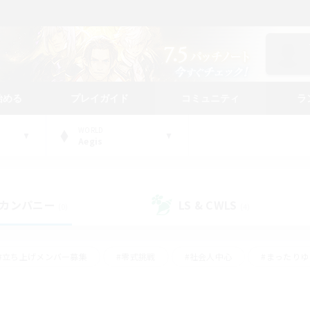
始める
プレイガイド
コミュニティ
ラ
WORLD
Aegis
カンパニー
LS & CWLS
(0)
(4)
#立ち上げメンバー募集
#零式挑戦
#社会人中心
#まったり
体験歓迎
#クラフター中心
#ロールプレイ
#ギャザラー中心
ージュプリズム）
#スクリーンショット撮影
#クリア目指して頑張る