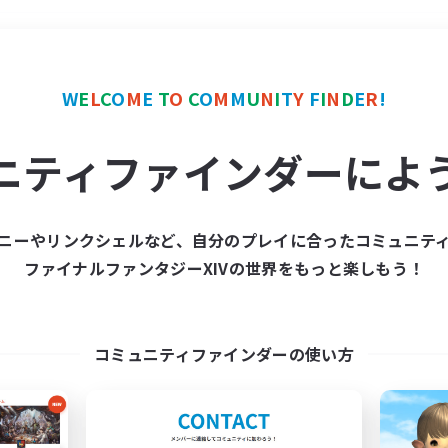
＃トレジャーハント
使用
W
E
L
C
O
M
E
T
O
C
O
M
M
U
N
I
T
Y
F
I
N
D
E
R
!
ニティファインダーによ
ニーやリンクシェルなど、自分のプレイに合ったコミュニテ
ファイナルファンタジーXIVの世界をもっと楽しもう！
募集数 0件
集が見つかりませんでし
コミュニティファインダーの使い方
条件を変えて検索してみるでっす！