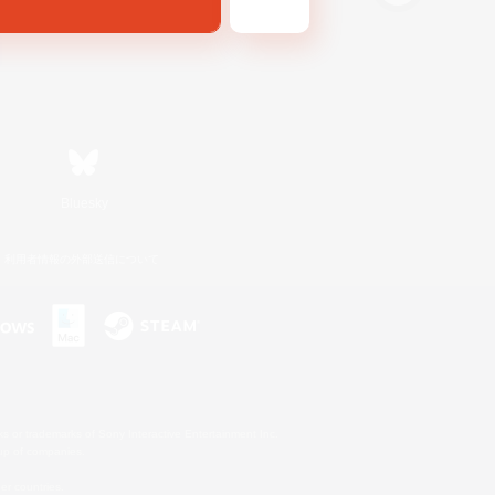
Bluesky
利用者情報の外部送信について
s or trademarks of Sony Interactive Entertainment Inc.
up of companies.
er countries.