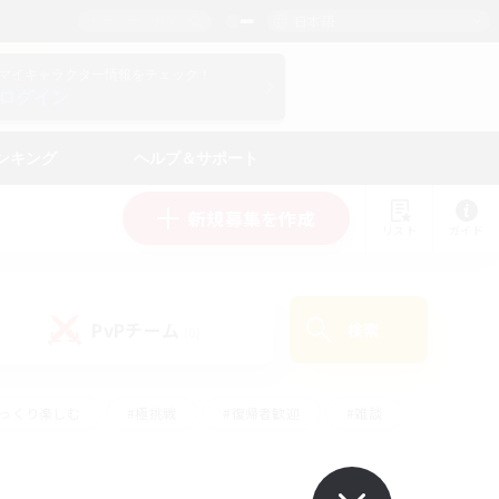
日本語
マイキャラクター情報をチェック！
ログイン
ンキング
ヘルプ＆サポート
新規募集を作成
リスト
ガイド
PvPチーム
検索
(0)
ゆっくり楽しむ
#極挑戦
#復帰者歓迎
#雑談
#ハウジング
#トレジャーハント
#レベリング
#プレイヤー主催イベント