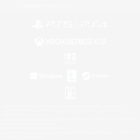
利用者情報の外部送信について
©2026 Sony Interactive Entertainment LLC."PlayStation Family Mark", "PlayStation", "PS5
logo", "PS5", "PS4 logo" and "PS4" are registered trademarks or trademarks of Sony
Interactive Entertainment Inc.
Microsoft, the XBOX Sphere mark, the Series X|S logo and XBOX Series X|S are trademarks
of the Microsoft group of companies.
Nintendo Switch is a trademark of Nintendo.
Windows is either a registered trademark or trademark of Microsoft Corporation in the United
States and/or other countries.