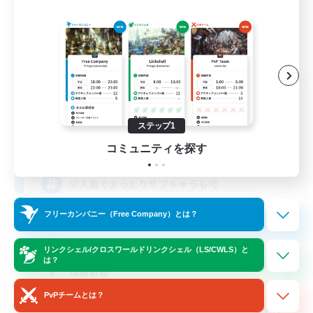
Jimetsutai
追加メンバー募集
Aegis [Elemental]
ステップ1
4
募集人数
コミュニティを探す
少人数でまったりサブキャラも可
フリーカンパニー（Free Company）とは？
復帰者歓迎
初心者/若葉歓迎
リンクシェル/クロスワールドリンクシェル（LS/CWLS）と
は？
体験歓迎
まったりゆっくり楽しむ
PvPチームとは？