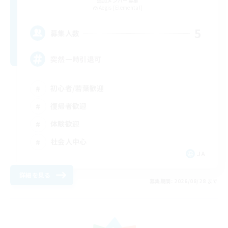
追加メンバー募集
Aegis [Elemental]
5
募集人数
突然一時引退可
初心者/若葉歓迎
復帰者歓迎
体験歓迎
社会人中心
JA
詳細を見る
募集期間: 2026/08/28 まで