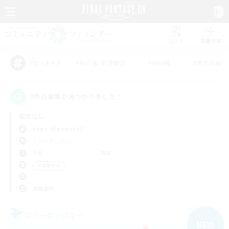
リスト
募集作成
#初心者/若葉歓迎
#絶挑戦
#零式挑戦
アピールタグ
9件の募集が見つかりました！
指定なし
Aegis (Elemental)
フリーカンパニー
平日
週末
＃体験歓迎
使用言語
フリーカンパニー
NEW