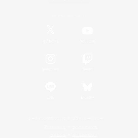
Official Information
/
X
News
YouTube
Instagram
Twitch
LINE
Bluesky
レーティング制度について
プライバシーポリシー
著作権について
サポートセンター
ライセンス
ルール＆ポリシー