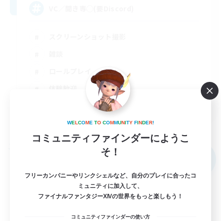
VC／聞き専◯(要Discord)
スクリーンショット撮影
雑談
ロールプレイ
体験歓迎
JA
詳細を見る
W
E
L
C
O
M
E
T
O
C
O
M
M
U
N
I
T
Y
F
I
N
D
E
R
!
募集期間: 2026/09/04 まで
コミュニティファインダーにようこ
フリーカンパニー
そ！
NEW
フリーカンパニーやリンクシェルなど、自分のプレイに合ったコ
ミュニティに加入して、
ファイナルファンタジーXIVの世界をもっと楽しもう！
コミュニティファインダーの使い方