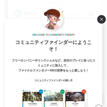
Elemental
10
募集人数
悩みや辛いことはありませんか？？VCあり！
W
E
L
C
O
M
E
T
O
C
O
M
M
U
N
I
T
Y
F
I
N
D
E
R
!
まったりゆっくり楽しむ
コミュニティファインダーにようこ
雑談
そ！
社会人中心
フリーカンパニーやリンクシェルなど、自分のプレイに合ったコ
なんでも楽しむ
ミュニティに加入して、
JA
ファイナルファンタジーXIVの世界をもっと楽しもう！
詳細を見る
コミュニティファインダーの使い方
募集期間: 2026/09/06 まで
クロスワールドリンクシェル
NEW