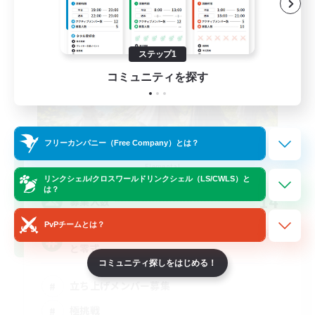
ステップ1
コミュニティを探す
フリーカンパニー（Free Company）とは？
立ち上げメンバー募集
Elemental
リンクシェル/クロスワールドリンクシェル（LS/CWLS）と
は？
14
募集人数
PvPチームとは？
基本VCなし！戦闘苦手ギミック不安歓迎！極
と零式
コミュニティ探しをはじめる！
立ち上げメンバー募集
極挑戦