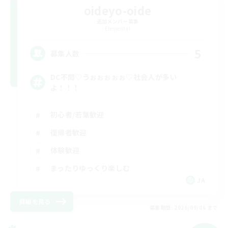
oideyo-oide
追加メンバー募集
Elemental
5
募集人数
DC不問♡うぉぉぉぉぉ♡社会人が多い
よ！！！
初心者/若葉歓迎
復帰者歓迎
体験歓迎
まったりゆっくり楽しむ
JA
詳細を見る
募集期間: 2026/09/06 まで