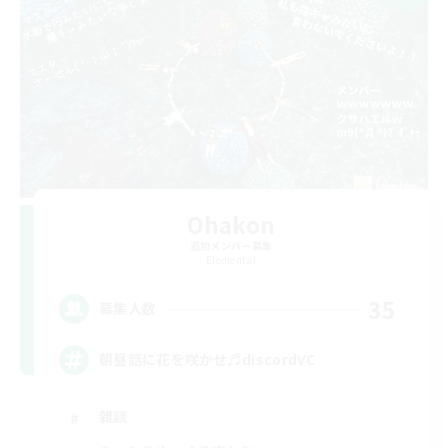
Ohakon
追加メンバー募集
Elemental
35
募集人数
朝昼話に花を咲かせ♬discordVC
雑談