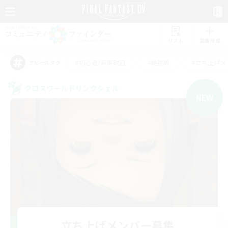
リスト
募集作成
#初心者/若葉歓迎
#絶挑戦
#立ち上げメ
アピールタグ
クロスワールドリンクシェル
NEW
立ち上げメンバー募集