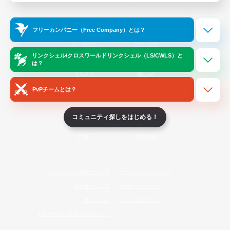
Official Information
フリーカンパニー（Free Company）とは？
/
X
News
YouTube
リンクシェル/クロスワールドリンクシェル（LS/CWLS）と
は？
PvPチームとは？
Instagram
Twitch
コミュニティ探しをはじめる！
LINE
Bluesky
レーティング制度について
プライバシーポリシー
著作権について
サポートセンター
ライセンス
ルール＆ポリシー
利用者情報の外部送信について