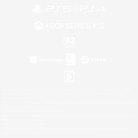
©2026 Sony Interactive Entertainment LLC."PlayStation Family Mark", "PlayStation", "PS5
logo", "PS5", "PS4 logo" and "PS4" are registered trademarks or trademarks of Sony
Interactive Entertainment Inc.
Microsoft, the XBOX Sphere mark, the Series X|S logo and XBOX Series X|S are trademarks
of the Microsoft group of companies.
Nintendo Switch is a trademark of Nintendo.
Windows is either a registered trademark or trademark of Microsoft Corporation in the United
States and/or other countries.
Mac is a trademark of Apple Inc.
©2026 Valve Corporation. Steam and the Steam logo are trademarks and/or registered
trademarks of Valve Corporation in the U.S. and/or other countries.