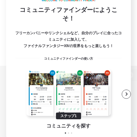
W
E
L
C
O
M
E
T
O
C
O
M
M
U
N
I
T
Y
F
I
N
D
E
R
!
コミュニティファインダーにようこ
そ！
フリーカンパニーやリンクシェルなど、自分のプレイに合ったコ
ミュニティに加入して、
ファイナルファンタジーXIVの世界をもっと楽しもう！
コミュニティファインダーの使い方
パソコン版へ
関連商品
e-STOREで購入
ステップ1
ゲームダウンロード
コミュニティを探す