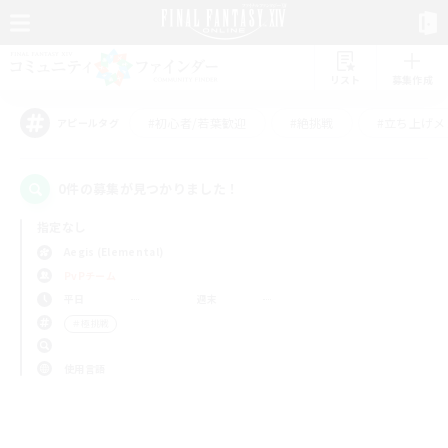
リスト
募集作成
#初心者/若葉歓迎
#絶挑戦
#立ち上げメ
アピールタグ
0件の募集が見つかりました！
指定なし
Aegis (Elemental)
PvPチーム
平日
週末
＃極挑戦
使用言語