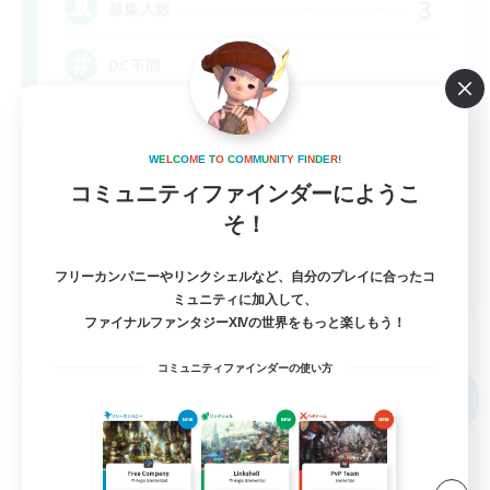
3
募集人数
DC不問
零式挑戦
W
E
L
C
O
M
E
T
O
C
O
M
M
U
N
I
T
Y
F
I
N
D
E
R
!
立ち上げメンバー募集
コミュニティファインダーにようこ
クリア目指して頑張る
そ！
なんでも楽しむ
JA
フリーカンパニーやリンクシェルなど、自分のプレイに合ったコ
ミュニティに加入して、
詳細を見る
ファイナルファンタジーXIVの世界をもっと楽しもう！
募集期間: 2026/09/07 まで
コミュニティファインダーの使い方
フリーカンパニー
NEW