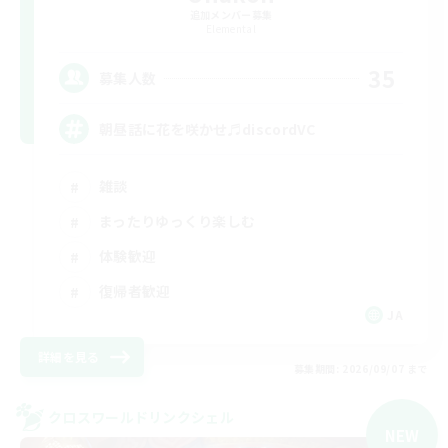
追加メンバー募集
Elemental
35
募集人数
朝昼話に花を咲かせ♬discordVC
雑談
まったりゆっくり楽しむ
体験歓迎
復帰者歓迎
JA
詳細を見る
募集期間: 2026/09/07 まで
クロスワールドリンクシェル
NEW