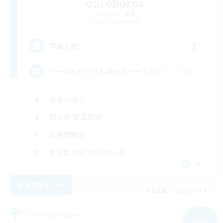
ouroboros
追加メンバー募集
Aegis [Elemental]
3
募集人数
ゲームもリアルも自分のペースで(*´▽｀*)♪
社会人中心
初心者/若葉歓迎
復帰者歓迎
まったりゆっくり楽しむ
JA
詳細を見る
募集期間: 2026/09/07 まで
フリーカンパニー