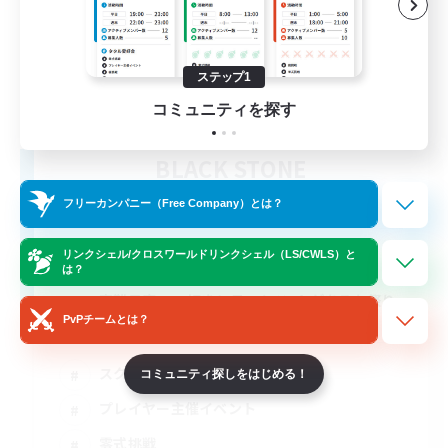
ステップ1
コミュニティを探す
BLACK STONE
追加メンバー募集
Aegis [Elemental]
フリーカンパニー（Free Company）とは？
5
募集人数
リンクシェル/クロスワールドリンクシェル（LS/CWLS）と
は？
高難易度&VC好きと月1イベントがあるお祭り
FC
PvPチームとは？
スクリーンショット撮影
コミュニティ探しをはじめる！
プレイヤー主催イベント
零式挑戦