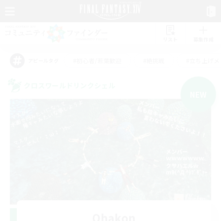
リスト
募集作成
#初心者/若葉歓迎
#絶挑戦
#立ち上げメ
アピールタグ
クロスワールドリンクシェル
NEW
Ohakon