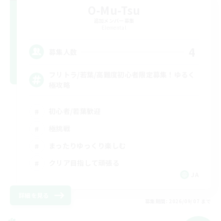
O-Mu-Tsu
追加メンバー募集
Elemental
4
募集人数
フリトラ/若葉/高難度初心者限定募集！ゆるく
極攻略
初心者/若葉歓迎
極挑戦
まったりゆっくり楽しむ
クリア目指して頑張る
JA
詳細を見る
募集期間: 2026/09/07 まで