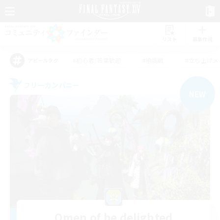
リスト
募集作成
#初心者/若葉歓迎
#絶挑戦
#立ち上げメ
アピールタグ
フリーカンパニー
NEW
Omen of be delighted