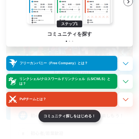
ステップ1
コミュニティを探す
フリーカンパニー（Free Company）とは？
kemomimi
リンクシェル/クロスワールドリンクシェル（LS/CWLS）と
追加メンバー募集
は？
Garuda [Elemental]
11
募集人数
PvPチームとは？
初心者さん復帰者さん歓迎！自由に楽しもう！
コミュニティ探しをはじめる！
初心者/若葉歓迎