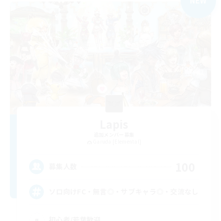
NEW
Lapis
追加メンバー募集
Garuda [Elemental]
100
募集人数
ソロ向けFC・無言◎・サブキャラ◎・交流なし
初心者/若葉歓迎