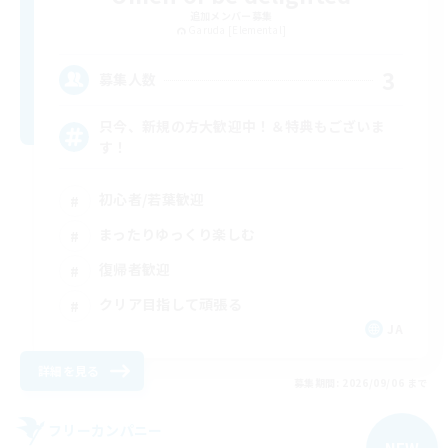
追加メンバー募集
Garuda [Elemental]
3
募集人数
只今、新規の方大歓迎中！＆特典もございま
す！
初心者/若葉歓迎
まったりゆっくり楽しむ
復帰者歓迎
クリア目指して頑張る
JA
詳細を見る
募集期間: 2026/09/06 まで
フリーカンパニー