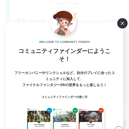
追加メンバー募集
Garuda [Elemental]
10
募集人数
気楽にどうぞ〜
W
E
L
C
O
M
E
T
O
C
O
M
M
U
N
I
T
Y
F
I
N
D
E
R
!
コミュニティファインダーにようこ
初心者/若葉歓迎
そ！
復帰者歓迎
なんでも楽しむ
フリーカンパニーやリンクシェルなど、自分のプレイに合ったコ
ミュニティに加入して、
まったりゆっくり楽しむ
ファイナルファンタジーXIVの世界をもっと楽しもう！
JA
コミュニティファインダーの使い方
詳細を見る
募集期間: 2026/09/03 まで
フリーカンパニー
NEW