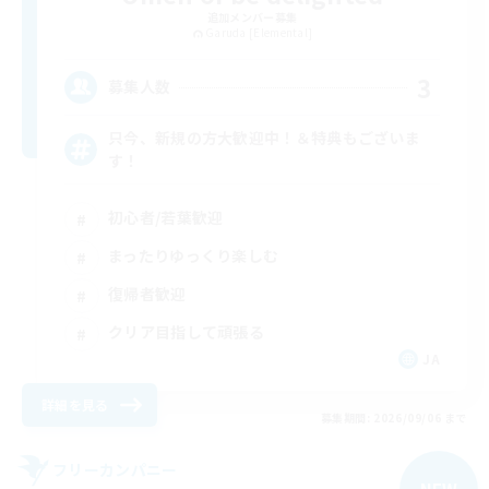
追加メンバー募集
Garuda [Elemental]
3
募集人数
只今、新規の方大歓迎中！＆特典もございま
す！
初心者/若葉歓迎
まったりゆっくり楽しむ
復帰者歓迎
クリア目指して頑張る
JA
詳細を見る
募集期間: 2026/09/06 まで
フリーカンパニー