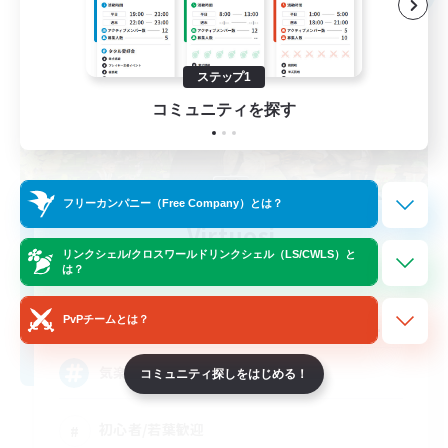
ステップ1
コミュニティを探す
フリーカンパニー（Free Company）とは？
Virtuosi
リンクシェル/クロスワールドリンクシェル（LS/CWLS）と
追加メンバー募集
は？
Garuda [Elemental]
10
募集人数
PvPチームとは？
気楽にどうぞ〜
コミュニティ探しをはじめる！
初心者/若葉歓迎