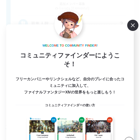
追加メンバー募集
Garuda [Elemental]
3
募集人数
「自分のペース」を大切にできるFCです！
W
E
L
C
O
M
E
T
O
C
O
M
M
U
N
I
T
Y
F
I
N
D
E
R
!
コミュニティファインダーにようこ
まったりゆっくり楽しむ
そ！
初心者/若葉歓迎
体験歓迎
フリーカンパニーやリンクシェルなど、自分のプレイに合ったコ
ミュニティに加入して、
復帰者歓迎
ファイナルファンタジーXIVの世界をもっと楽しもう！
JA
コミュニティファインダーの使い方
詳細を見る
募集期間: 2026/09/04 まで
フリーカンパニー
NEW