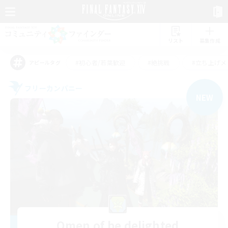
リスト
募集作成
#初心者/若葉歓迎
#絶挑戦
#立ち上げメ
アピールタグ
フリーカンパニー
NEW
Omen of be delighted