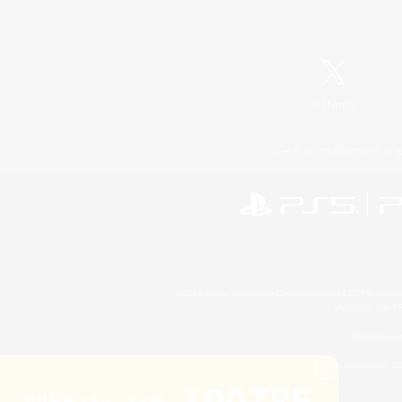
X
/
News
レーティング制度について
©2026 Sony Interactive Entertainment LLC."PlayStation
Microsoft, the 
Windows is e
©2026 Valve Corporation. St
100785
累計募集コミュニティ数