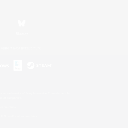
Bluesky
利用者情報の外部送信について
s or trademarks of Sony Interactive Entertainment Inc.
up of companies.
er countries.
U.S. and/or other countries.