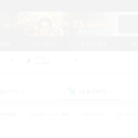
始める
プレイガイド
コミュニティ
ラ
WORLD
Garuda
カンパニー
LS & CWLS
(0)
(1)
#零式挑戦
#立ち上げメンバー募集
#社会人中心
#まったり
#体験歓迎
#クラフター中心
#ギャザラー中心
#ロー
ング
#演奏
#ミラプリ（ミラージュプリズム）
#クリア目指