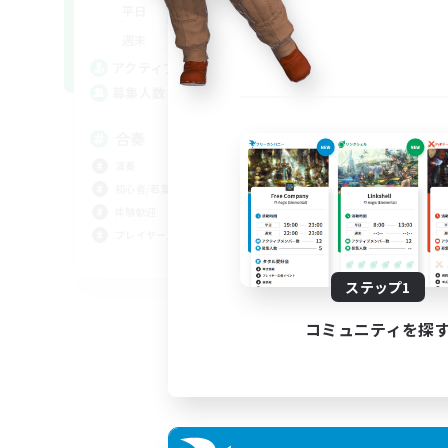
--:--
--:--
平日
21:00
23:00
週末
25
アクティブメンバー数
2
募集人数
合奏
演奏
初心者/若葉歓迎
体験歓迎
プレイヤー主催イベント
JA / EN
ステップ1
募集期間: 2026/09/01 まで
コミュニティを探