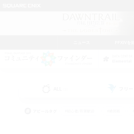
ニュース
FFXIVを
DATA CENTER
Elemental
ALL
フリー
(1)
アピールタグ
#初心者/若葉歓迎
#絶挑戦
#モブハント
#学生中心
#なんでも楽しむ
#スクリーンショット撮影
#ハウジ