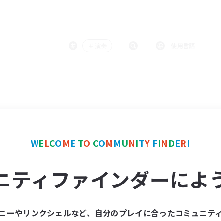
＃演奏
使用言語
W
E
L
C
O
M
E
T
O
C
O
M
M
U
N
I
T
Y
F
I
N
D
E
R
!
ニティファインダーによ
ニーやリンクシェルなど、自分のプレイに合ったコミュニテ