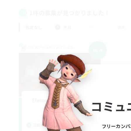
1件の募集が見つかりました！
指定なし
平日
週末
クロスワールドリンクシェル
NEW
Elemental-MusicSalon
コミュ
追加メンバー募集
Elemental
活動時間
フリーカンパ