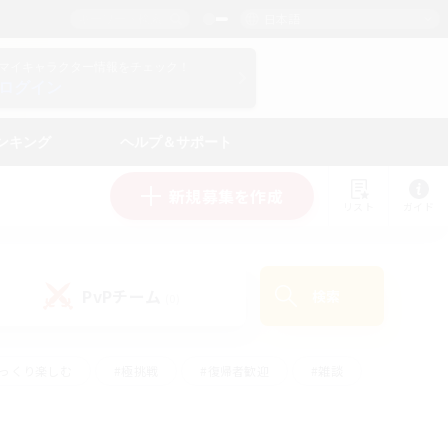
日本語
マイキャラクター情報をチェック！
ログイン
ンキング
ヘルプ＆サポート
新規募集を作成
リスト
ガイド
PvPチーム
検索
(0)
ゆっくり楽しむ
#極挑戦
#復帰者歓迎
#雑談
ルプレイ
#トレジャーハント
#レベリング
して頑張る
#プレイヤー主催イベント