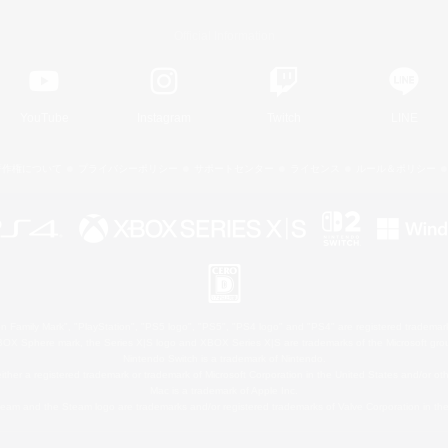
Official Information
YouTube
Instagram
Twitch
LINE
著作権について
プライバシーポリシー
サポートセンター
ライセンス
ルール＆ポリシー
 Family Mark", "PlayStation", "PS5 logo", "PS5", "PS4 logo" and "PS4" are registered trademark
XBOX Sphere mark, the Series X|S logo and XBOX Series X|S are trademarks of the Microsoft gro
Nintendo Switch is a trademark of Nintendo.
ither a registered trademark or trademark of Microsoft Corporation in the United States and/or oth
Mac is a trademark of Apple Inc.
eam and the Steam logo are trademarks and/or registered trademarks of Valve Corporation in the 