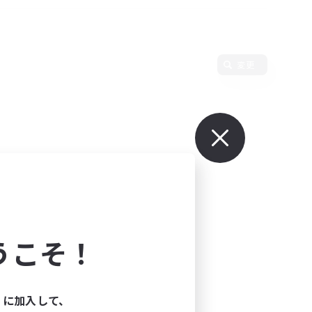
変更
うこそ！
ィに加入して、