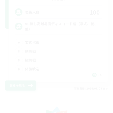
100
募集人数
VC無し高難易度ディスコード鯖（零式、絶、
他）
零式挑戦
絶挑戦
極挑戦
体験歓迎
JA
詳細を見る
募集期間: 2026/08/09 まで