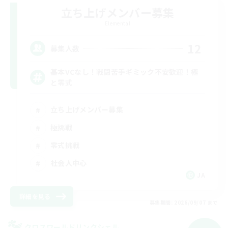
立ち上げメンバー募集
Elemental
12
募集人数
基本VCなし！戦闘苦手ギミック不安歓迎！極
と零式
立ち上げメンバー募集
極挑戦
零式挑戦
社会人中心
JA
詳細を見る
募集期間: 2026/09/07 まで
クロスワールドリンクシェル