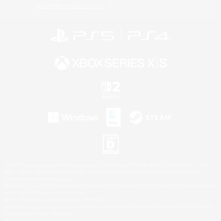
利用者情報の外部送信について
©2026 Sony Interactive Entertainment LLC."PlayStation Family Mark", "PlayStation", "PS5
logo", "PS5", "PS4 logo" and "PS4" are registered trademarks or trademarks of Sony
Interactive Entertainment Inc.
Microsoft, the XBOX Sphere mark, the Series X|S logo and XBOX Series X|S are trademarks
of the Microsoft group of companies.
Nintendo Switch is a trademark of Nintendo.
Windows is either a registered trademark or trademark of Microsoft Corporation in the United
States and/or other countries.
Mac is a trademark of Apple Inc.