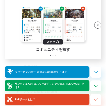
One Round cat
追加メンバー募集
Elemental
3
募集人数
ステップ1
コミュニティを探す
長期固定
零式挑戦
フリーカンパニー（Free Company）とは？
絶挑戦
極挑戦
リンクシェル/クロスワールドリンクシェル（LS/CWLS）と
は？
クリア目指して頑張る
JA
PvPチームとは？