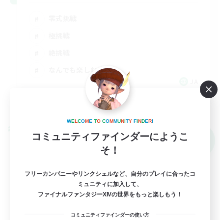
零式挑戦
極挑戦
絶挑戦
なんでも楽しむ
JA
詳細を見る
募集期間: 2026/09/01 まで
W
E
L
C
O
M
E
T
O
C
O
M
M
U
N
I
T
Y
F
I
N
D
E
R
!
クロスワールドリンクシェル
コミュニティファインダーにようこ
NEW
そ！
フリーカンパニーやリンクシェルなど、自分のプレイに合ったコ
ミュニティに加入して、
ファイナルファンタジーXIVの世界をもっと楽しもう！
コミュニティファインダーの使い方