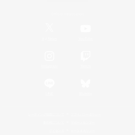
Official Information
/
X
News
YouTube
Instagram
Twitch
LINE
Bluesky
レーティング制度について
プライバシーポリシー
著作権について
サポートセンター
ライセンス
ルール＆ポリシー