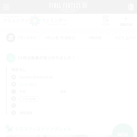
リスト
募集作成
#初心者/若葉歓迎
#絶挑戦
#立ち上げメ
アピールタグ
13件の募集が見つかりました！
指定なし
Garuda (Elemental)
LS & CWLS
平日
週末
＃零式挑戦
使用言語
クロスワールドリンクシェル
NEW