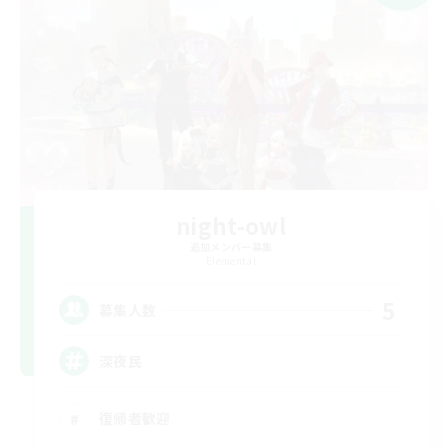
night-owl
追加メンバー募集
Elemental
5
募集人数
深夜民
復帰者歓迎