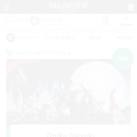
リスト
募集作成
#初心者/若葉歓迎
#絶挑戦
#零式挑戦
アピールタグ
クロスワールドリンクシェル
NEW
Oniku Daisuki