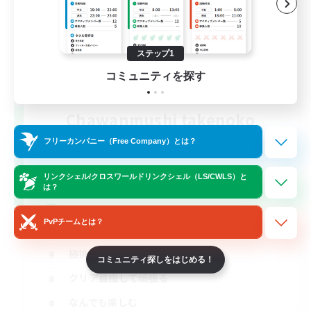
ステップ1
コミュニティを探す
Chawanmushi takenoko
追加メンバー募集
フリーカンパニー（Free Company）とは？
Elemental
1
募集人数
リンクシェル/クロスワールドリンクシェル（LS/CWLS）と
は？
茶碗蒸し
PvPチームとは？
極挑戦
コミュニティ探しをはじめる！
クリア目指して頑張る
なんでも楽しむ