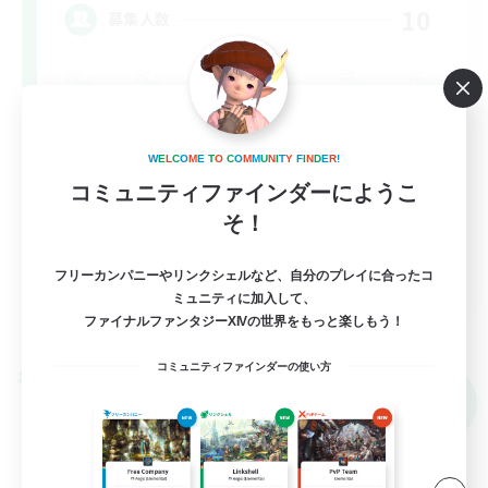
10
募集人数
ロールプレイ
W
E
L
C
O
M
E
T
O
C
O
M
M
U
N
I
T
Y
F
I
N
D
E
R
!
なんでも楽しむ
コミュニティファインダーにようこ
雑談
そ！
初心者/若葉歓迎
JA
フリーカンパニーやリンクシェルなど、自分のプレイに合ったコ
ミュニティに加入して、
詳細を見る
ファイナルファンタジーXIVの世界をもっと楽しもう！
募集期間: 2026/09/05 まで
コミュニティファインダーの使い方
クロスワールドリンクシェル
NEW