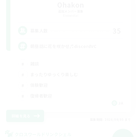
Ohakon
追加メンバー募集
Elemental
35
募集人数
朝昼話に花を咲かせ♬discordVC
雑談
まったりゆっくり楽しむ
体験歓迎
復帰者歓迎
JA
詳細を見る
募集期間: 2026/09/05 まで
クロスワールドリンクシェル