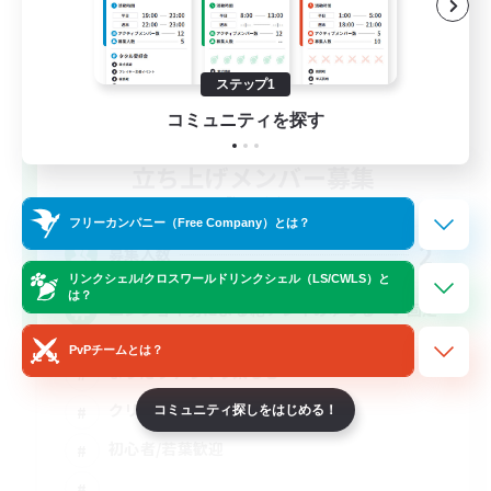
ステップ1
コミュニティを探す
立ち上げメンバー募集
Elemental
フリーカンパニー（Free Company）とは？
2
募集人数
リンクシェル/クロスワールドリンクシェル（LS/CWLS）と
は？
エンジョイ勢による絶アレキのゆっる〜い固定
PvPチームとは？
まったりゆっくり楽しむ
クリア目指して頑張る
コミュニティ探しをはじめる！
初心者/若葉歓迎