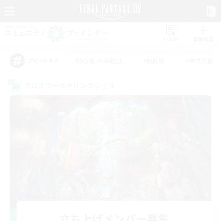
リスト
募集作成
#初心者/若葉歓迎
#絶挑戦
#零式挑戦
アピールタグ
クロスワールドリンクシェル
立ち上げメンバー募集