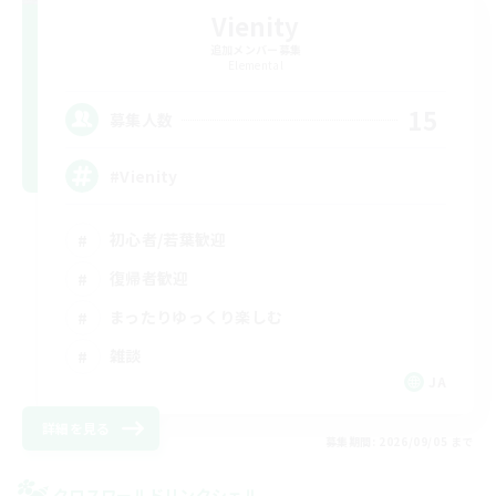
Vienity
追加メンバー募集
Elemental
15
募集人数
#Vienity
初心者/若葉歓迎
復帰者歓迎
まったりゆっくり楽しむ
雑談
JA
詳細を見る
募集期間: 2026/09/05 まで
クロスワールドリンクシェル