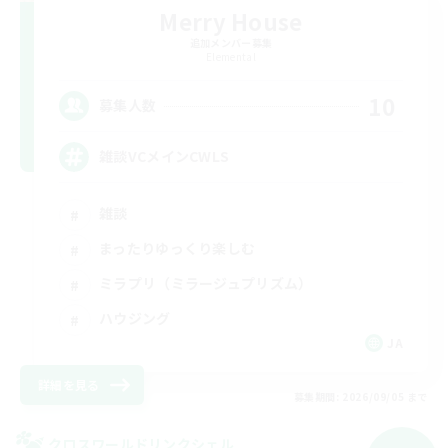
Merry House
追加メンバー募集
Elemental
10
募集人数
雑談VCメインCWLS
雑談
まったりゆっくり楽しむ
ミラプリ（ミラージュプリズム）
ハウジング
JA
詳細を見る
募集期間: 2026/09/05 まで
クロスワールドリンクシェル