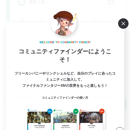
15
募集人数
なんでも楽しむ
初心者/若葉歓迎
W
E
L
C
O
M
E
T
O
C
O
M
M
U
N
I
T
Y
F
I
N
D
E
R
!
コミュニティファインダーにようこ
体験歓迎
そ！
JA
フリーカンパニーやリンクシェルなど、自分のプレイに合ったコ
ミュニティに加入して、
詳細を見る
募集期間: 2026/09/05 まで
ファイナルファンタジーXIVの世界をもっと楽しもう！
クロスワールドリンクシェル
コミュニティファインダーの使い方
NEW