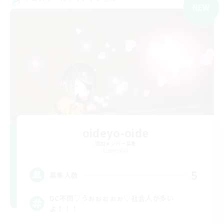
NEW
oideyo-oide
追加メンバー募集
Elemental
5
募集人数
DC不問♡うぉぉぉぉぉ♡社会人が多い
よ！！！