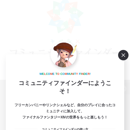
W
E
L
C
O
M
E
T
O
C
O
M
M
U
N
I
T
Y
F
I
N
D
E
R
!
コミュニティファインダーにようこ
そ！
パソコン版へ
フリーカンパニーやリンクシェルなど、自分のプレイに合ったコ
ミュニティに加入して、
ファイナルファンタジーXIVの世界をもっと楽しもう！
関連商品
e-STOREで購入
コミュニティファインダーの使い方