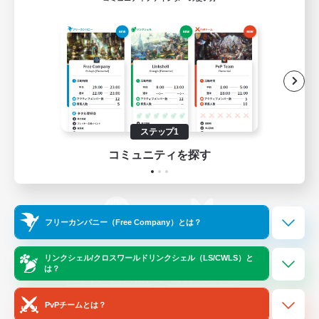
ゲームダウンロード
Official Information
/
X
News
YouTube
ステップ1
コミュニティを探す
Instagram
Twitch
フリーカンパニー（Free Company）とは？
LINE
Bluesky
リンクシェル/クロスワールドリンクシェル（LS/CWLS）と
は？
レーティング制度について
プライバシーポリシー
著作権について
サポートセンター
PvPチームとは？