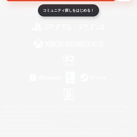
ライセンス
ルール＆ポリシー
利用者情報の外部送信について
コミュニティ探しをはじめる！
©2026 Sony Interactive Entertainment LLC."PlayStation Family Mark", "PlayStation", "PS5
logo", "PS5", "PS4 logo" and "PS4" are registered trademarks or trademarks of Sony
Interactive Entertainment Inc.
Microsoft, the XBOX Sphere mark, the Series X|S logo and XBOX Series X|S are trademarks
of the Microsoft group of companies.
Nintendo Switch is a trademark of Nintendo.
Windows is either a registered trademark or trademark of Microsoft Corporation in the United