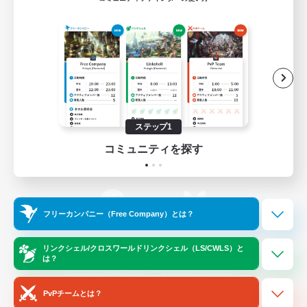
ゲームダウンロード
Official Information
/
X
News
YouTube
ステップ1
コミュニティを探す
Instagram
Twitch
フリーカンパニー（Free Company）とは？
LINE
Bluesky
リンクシェル/クロスワールドリンクシェル（LS/CWLS）と
は？
レーティング制度について
プライバシーポリシー
著作権について
サポートセンター
PvPチームとは？