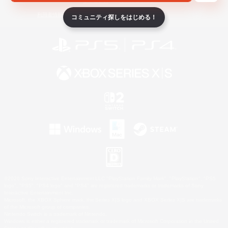
ライセンス
ルール＆ポリシー
利用者情報の外部送信について
コミュニティ探しをはじめる！
©2026 Sony Interactive Entertainment LLC."PlayStation Family Mark", "PlayStation", "PS5
logo", "PS5", "PS4 logo" and "PS4" are registered trademarks or trademarks of Sony
Interactive Entertainment Inc.
Microsoft, the XBOX Sphere mark, the Series X|S logo and XBOX Series X|S are trademarks
of the Microsoft group of companies.
Nintendo Switch is a trademark of Nintendo.
Windows is either a registered trademark or trademark of Microsoft Corporation in the United