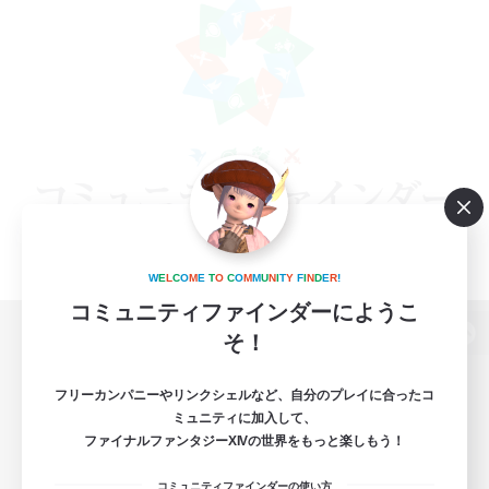
W
E
L
C
O
M
E
T
O
C
O
M
M
U
N
I
T
Y
F
I
N
D
E
R
!
コミュニティファインダーにようこ
そ！
パソコン版へ
フリーカンパニーやリンクシェルなど、自分のプレイに合ったコ
ミュニティに加入して、
ファイナルファンタジーXIVの世界をもっと楽しもう！
関連商品
e-STOREで購入
コミュニティファインダーの使い方