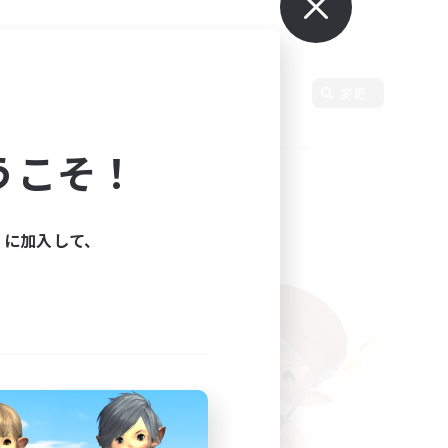
変更
うこそ！
ィに加入して、
た。