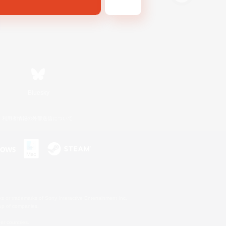
Bluesky
利用者情報の外部送信について
s or trademarks of Sony Interactive Entertainment Inc.
up of companies.
er countries.