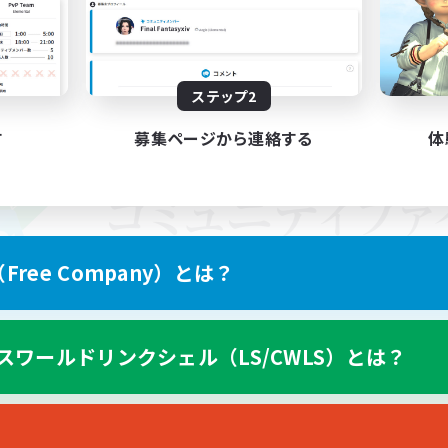
ステップ2
す
募集ページから連絡する
体
ree Company）とは？
スワールドリンクシェル（LS/CWLS）とは？
スマートフォン版へ