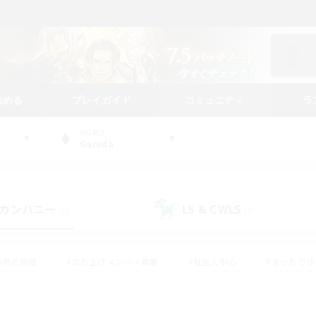
始める
プレイガイド
コミュニティ
ラ
WORLD
Garuda
カンパニー
LS & CWLS
(0)
(0)
#零式挑戦
#立ち上げメンバー募集
#社会人中心
#まったり
#体験歓迎
#クラフター中心
#ギャザラー中心
#ロー
ング
#演奏
#ミラプリ（ミラージュプリズム）
#クリア目指