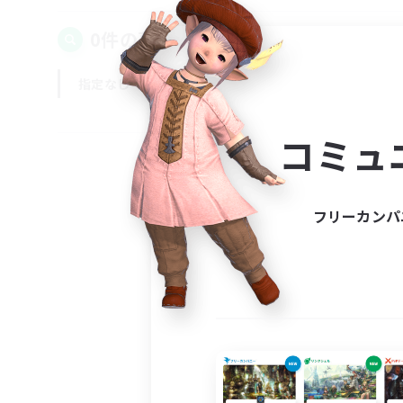
0件の募集が見つかりました！
指定なし
平日
週末
コミュ
フリーカンパ
募