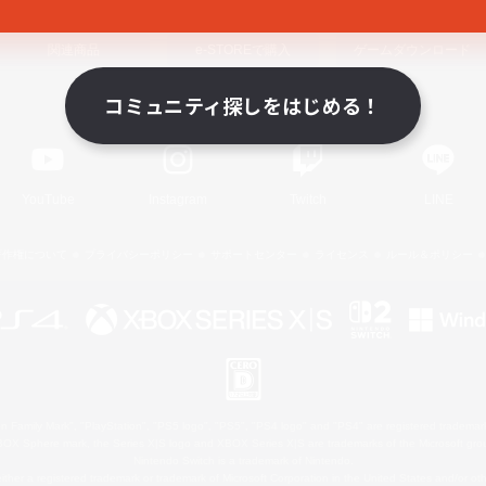
関連商品
e-STOREで購入
ゲームダウンロード
コミュニティ探しをはじめる！
Official Information
YouTube
Instagram
Twitch
LINE
著作権について
プライバシーポリシー
サポートセンター
ライセンス
ルール＆ポリシー
 Family Mark", "PlayStation", "PS5 logo", "PS5", "PS4 logo" and "PS4" are registered trademark
XBOX Sphere mark, the Series X|S logo and XBOX Series X|S are trademarks of the Microsoft gro
Nintendo Switch is a trademark of Nintendo.
ither a registered trademark or trademark of Microsoft Corporation in the United States and/or oth