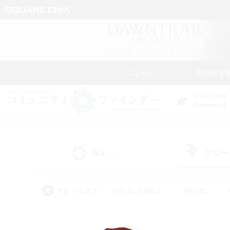
ニュース
FFXIVを
DATA CENTER
Elemental
ALL
フリー
(0)
アピールタグ
#初心者/若葉歓迎
#絶挑戦
#モブハント
#学生中心
#なんでも楽しむ
#スクリーンショット撮影
#ハウジ