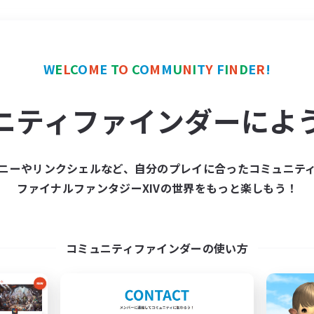
＃学生中心
使用言語
W
E
L
C
O
M
E
T
O
C
O
M
M
U
N
I
T
Y
F
I
N
D
E
R
!
ニティファインダーによ
ニーやリンクシェルなど、自分のプレイに合ったコミュニテ
ファイナルファンタジーXIVの世界をもっと楽しもう！
募集数 0件
集が見つかりませんでし
コミュニティファインダーの使い方
条件を変えて検索してみるでっす！