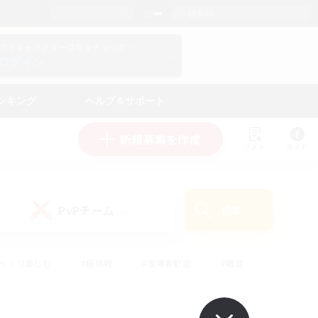
日本語
マイキャラクター情報をチェック！
ログイン
ンキング
ヘルプ＆サポート
新規募集を作成
リスト
ガイド
PvPチーム
検索
(0)
ゆっくり楽しむ
#極挑戦
#復帰者歓迎
#雑談
ルプレイ
#トレジャーハント
#レベリング
して頑張る
#プレイヤー主催イベント