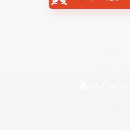
X
/
News
レーティング制度について
©2026 Sony Interactive Entertainment LLC."PlayStation
Microsoft, the 
Windows is e