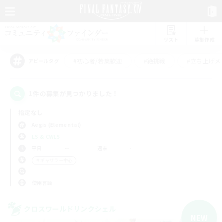
リスト
募集作成
#初心者/若葉歓迎
#絶挑戦
#立ち上げメ
アピールタグ
1件の募集が見つかりました！
指定なし
Aegis (Elemental)
LS & CWLS
平日
週末
＃ギャザラー中心
使用言語
クロスワールドリンクシェル
NEW