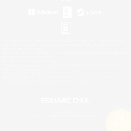
©2026 Sony Interactive Entertainment LLC."PlayStation Family Mark", "PlayStation", "PS5
logo", "PS5", "PS4 logo" and "PS4" are registered trademarks or trademarks of Sony
Interactive Entertainment Inc.
Microsoft, the XBOX Sphere mark, the Series X|S logo and XBOX Series X|S are trademarks
of the Microsoft group of companies.
Nintendo Switch is a trademark of Nintendo.
Windows is either a registered trademark or trademark of Microsoft Corporation in the United
States and/or other countries.
Mac is a trademark of Apple Inc.
©2026 Valve Corporation. Steam and the Steam logo are trademarks and/or registered
trademarks of Valve Corporation in the U.S. and/or other countries.
© SQUARE ENIX
LOGO ILLUSTRATION:© YOSHITAKA AMANO
検索する
1件