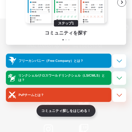
ステップ1
パソコン版へ
コミュニティを探す
関連商品
e-STOREで購入
フリーカンパニー（Free Company）とは？
ゲームダウンロード
リンクシェル/クロスワールドリンクシェル（LS/CWLS）と
は？
Official Information
PvPチームとは？
コミュニティ探しをはじめる！
/
X
News
YouTube