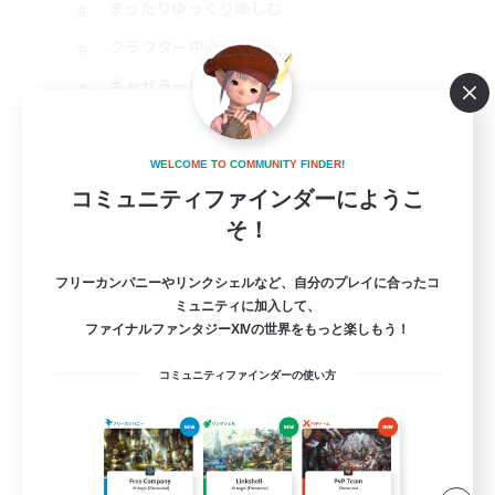
まったりゆっくり楽しむ
クラフター中心
ギャザラー中心
JA
詳細を見る
W
E
L
C
O
M
E
T
O
C
O
M
M
U
N
I
T
Y
F
I
N
D
E
R
!
募集期間: 2026/09/04 まで
コミュニティファインダーにようこ
そ！
フリーカンパニーやリンクシェルなど、自分のプレイに合ったコ
ミュニティに加入して、
ファイナルファンタジーXIVの世界をもっと楽しもう！
コミュニティファインダーの使い方