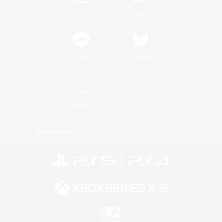
Instagram
Twitch
LINE
Bluesky
レーティング制度について
プライバシーポリシー
著作権について
サポートセンター
ライセンス
ルール＆ポリシー
利用者情報の外部送信について