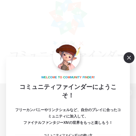
W
E
L
C
O
M
E
T
O
C
O
M
M
U
N
I
T
Y
F
I
N
D
E
R
!
コミュニティファインダーにようこ
そ！
パソコン版へ
フリーカンパニーやリンクシェルなど、自分のプレイに合ったコ
ミュニティに加入して、
ファイナルファンタジーXIVの世界をもっと楽しもう！
関連商品
e-STOREで購入
コミュニティファインダーの使い方