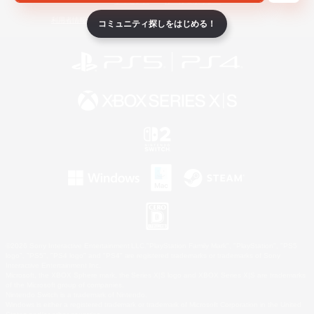
ライセンス
ルール＆ポリシー
利用者情報の外部送信について
コミュニティ探しをはじめる！
©2026 Sony Interactive Entertainment LLC."PlayStation Family Mark", "PlayStation", "PS5
logo", "PS5", "PS4 logo" and "PS4" are registered trademarks or trademarks of Sony
Interactive Entertainment Inc.
Microsoft, the XBOX Sphere mark, the Series X|S logo and XBOX Series X|S are trademarks
of the Microsoft group of companies.
Nintendo Switch is a trademark of Nintendo.
Windows is either a registered trademark or trademark of Microsoft Corporation in the United