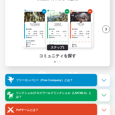
ゲームダウンロード
Official Information
/
X
News
YouTube
ステップ1
コミュニティを探す
Instagram
Twitch
フリーカンパニー（Free Company）とは？
LINE
Bluesky
リンクシェル/クロスワールドリンクシェル（LS/CWLS）と
は？
レーティング制度について
プライバシーポリシー
著作権について
サポートセンター
PvPチームとは？