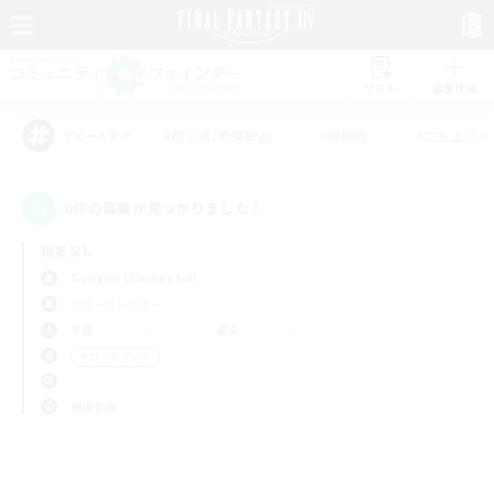
リスト
募集作成
#初心者/若葉歓迎
#絶挑戦
#立ち上げメ
アピールタグ
0件の募集が見つかりました！
指定なし
Gungnir (Elemental)
フリーカンパニー
平日
週末
＃ロールプレイ
使用言語