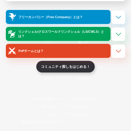
Official Information
フリーカンパニー（Free Company）とは？
/
X
News
YouTube
リンクシェル/クロスワールドリンクシェル（LS/CWLS）と
は？
PvPチームとは？
Instagram
Twitch
コミュニティ探しをはじめる！
LINE
Bluesky
レーティング制度について
プライバシーポリシー
著作権について
サポートセンター
ライセンス
ルール＆ポリシー
利用者情報の外部送信について