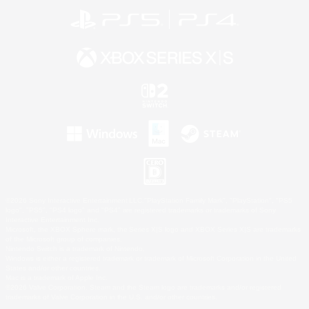
©2026 Sony Interactive Entertainment LLC."PlayStation Family Mark", "PlayStation", "PS5
logo", "PS5", "PS4 logo" and "PS4" are registered trademarks or trademarks of Sony
Interactive Entertainment Inc.
Microsoft, the XBOX Sphere mark, the Series X|S logo and XBOX Series X|S are trademarks
of the Microsoft group of companies.
Nintendo Switch is a trademark of Nintendo.
Windows is either a registered trademark or trademark of Microsoft Corporation in the United
States and/or other countries.
Mac is a trademark of Apple Inc.
©2026 Valve Corporation. Steam and the Steam logo are trademarks and/or registered
trademarks of Valve Corporation in the U.S. and/or other countries.