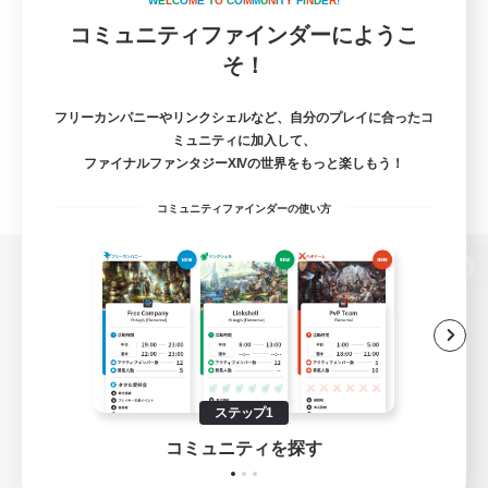
W
E
L
C
O
M
E
T
O
C
O
M
M
U
N
I
T
Y
F
I
N
D
E
R
!
コミュニティファインダーにようこ
そ！
フリーカンパニーやリンクシェルなど、自分のプレイに合ったコ
ミュニティに加入して、
ファイナルファンタジーXIVの世界をもっと楽しもう！
コミュニティファインダーの使い方
パソコン版へ
関連商品
e-STOREで購入
ステップ1
ゲームダウンロード
コミュニティを探す