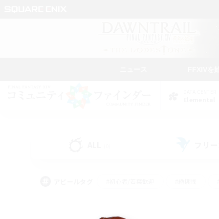
ニュース
FFXIVを
DATA CENTER
Elemental
ALL
フリー
(0)
アピールタグ
#初心者/若葉歓迎
#絶挑戦
#モブハント
#なんでも楽しむ
#ロールプ
#ミラプリ（ミラージュプリズム）