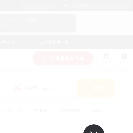
日本語
マイキャラクター情報をチェック！
ログイン
ンキング
ヘルプ＆サポート
新規募集を作成
リスト
ガイド
PvPチーム
検索
(0)
ゆっくり楽しむ
#極挑戦
#復帰者歓迎
#雑談
学生中心
#トレジャーハント
#レベリング
して頑張る
#プレイヤー主催イベント