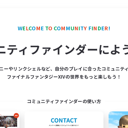
＃学生中心
使用言語
W
E
L
C
O
M
E
T
O
C
O
M
M
U
N
I
T
Y
F
I
N
D
E
R
!
ニティファインダーによ
ニーやリンクシェルなど、自分のプレイに合ったコミュニテ
ファイナルファンタジーXIVの世界をもっと楽しもう！
募集数 0件
集が見つかりませんでし
コミュニティファインダーの使い方
条件を変えて検索してみるでっす！