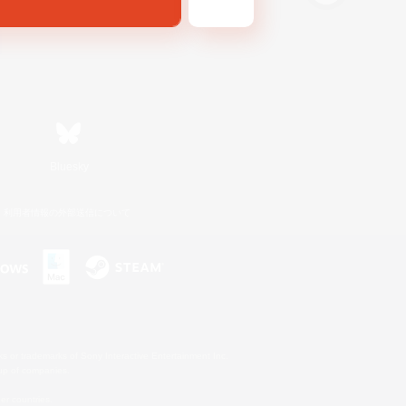
Bluesky
利用者情報の外部送信について
s or trademarks of Sony Interactive Entertainment Inc.
up of companies.
er countries.