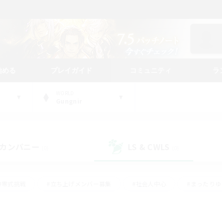
始める
プレイガイド
コミュニティ
ラ
WORLD
Gungnir
カンパニー
LS & CWLS
(0)
(0)
#零式挑戦
#立ち上げメンバー募集
#社会人中心
#まったり
レイ
#クラフター中心
#体験歓迎
#ギャザラー中心
#
#スクリーンショット撮影
#ハウジング
#演奏
#クリア目指