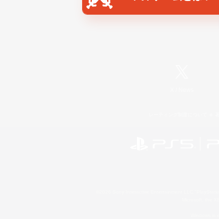
X
/
News
レーティング制度について
©2026 Sony Interactive Entertainment LLC."PlayStation
Microsoft, the 
Windows is e