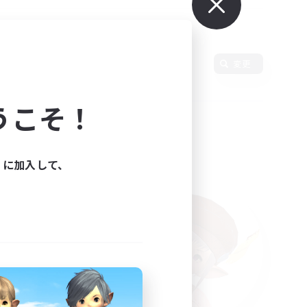
変更
うこそ！
ィに加入して、
た。