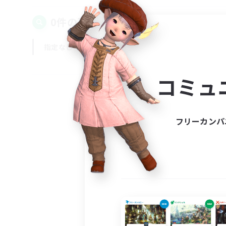
0件の募集が見つかりました！
指定なし
平日
週末
コミュ
フリーカンパ
募