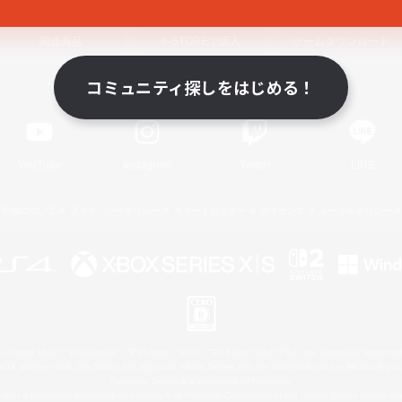
関連商品
e-STOREで購入
ゲームダウンロード
コミュニティ探しをはじめる！
Official Information
YouTube
Instagram
Twitch
LINE
著作権について
プライバシーポリシー
サポートセンター
ライセンス
ルール＆ポリシー
 Family Mark", "PlayStation", "PS5 logo", "PS5", "PS4 logo" and "PS4" are registered trademark
XBOX Sphere mark, the Series X|S logo and XBOX Series X|S are trademarks of the Microsoft gro
Nintendo Switch is a trademark of Nintendo.
ither a registered trademark or trademark of Microsoft Corporation in the United States and/or oth