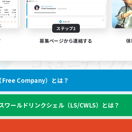
ステップ2
す
募集ページから連絡する
体
ree Company）とは？
スワールドリンクシェル（LS/CWLS）とは？
スマートフォン版へ