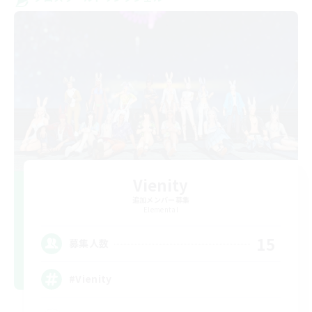
Vienity
追加メンバー募集
Elemental
15
募集人数
#Vienity