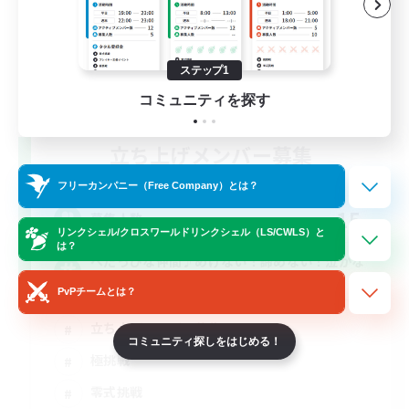
ステップ1
コミュニティを探す
立ち上げメンバー募集
Elemental
フリーカンパニー（Free Company）とは？
15
募集人数
リンクシェル/クロスワールドリンクシェル（LS/CWLS）と
は？
へたっぴな仲間♪めげない！諦めない！泣かな
い！
PvPチームとは？
立ち上げメンバー募集
コミュニティ探しをはじめる！
極挑戦
零式挑戦