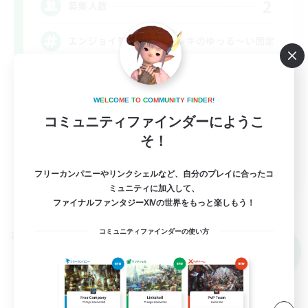
2
募集人数
エンジョイ勢による絶アレキのゆっる〜い固定
まったりゆっくり楽しむ
W
E
L
C
O
M
E
T
O
C
O
M
M
U
N
I
T
Y
F
I
N
D
E
R
!
クリア目指して頑張る
コミュニティファインダーにようこ
初心者/若葉歓迎
そ！
JA
フリーカンパニーやリンクシェルなど、自分のプレイに合ったコ
ミュニティに加入して、
詳細を見る
ファイナルファンタジーXIVの世界をもっと楽しもう！
募集期間: 2026/09/05 まで
コミュニティファインダーの使い方
クロスワールドリンクシェル
NEW