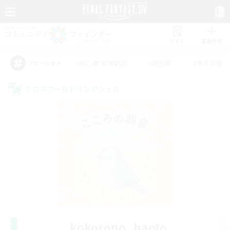
リスト
募集作成
#初心者/若葉歓迎
#絶挑戦
#零式挑戦
アピールタグ
クロスワールドリンクシェル
kokorono_haoto