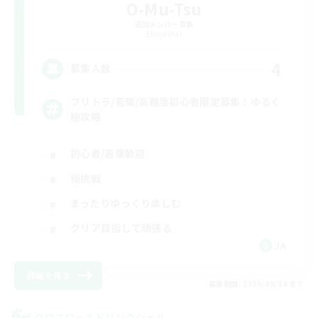
O-Mu-Tsu
追加メンバー募集
Elemental
4
募集人数
フリトラ/若葉/高難度初心者限定募集！ゆるく
極攻略
初心者/若葉歓迎
極挑戦
まったりゆっくり楽しむ
クリア目指して頑張る
JA
詳細を見る
募集期間: 2026/09/04 まで
クロスワールドリンクシェル