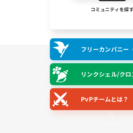
コミュニティを探
フリーカンパニー（F
リンクシェル/クロ
PvPチームとは？
X
/
News