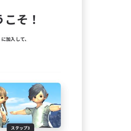
よう！
うこそ！
できます。
と楽しもう！
ィに加入して、
ステップ3