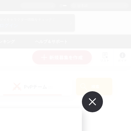
日本語
マイキャラクター情報をチェック！
ログイン
ンキング
ヘルプ＆サポート
新規募集を作成
リスト
ガイド
PvPチーム
検索
(0)
で