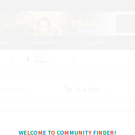
始める
プレイガイド
コミュニティ
ラ
WORLD
Gungnir
カンパニー
LS & CWLS
(36)
(107)
コミュニティファインダー
W
E
L
C
O
M
E
T
O
C
O
M
M
U
N
I
T
Y
F
I
N
D
E
R
!