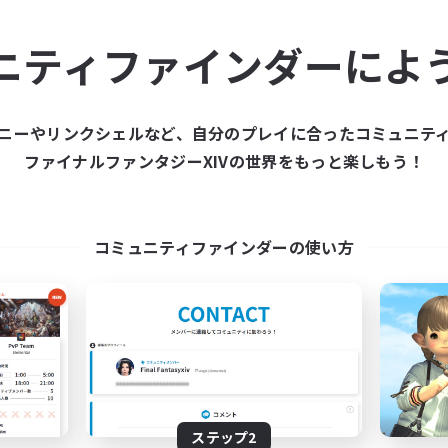
ュニティメンバーを集め
ニティファインダーによ
ティファインダーは、一緒に冒険する仲間を募集することが
た仲間を集めて、ファイナルファンタジーXIVの世界をもっ
ニーやリンクシェルなど、自分のプレイに合ったコミュニテ
ファイナルファンタジーXIVの世界をもっと楽しもう！
新規募集を作成する
コミュニティファインダーの使い方
ステップ2