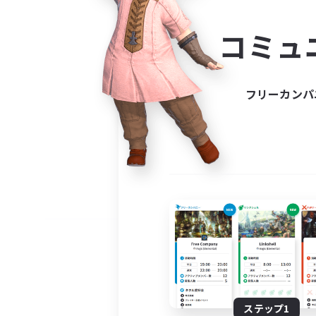
コミ
コミュ
コミュニ
自分に合っ
フリーカンパ
ステップ1