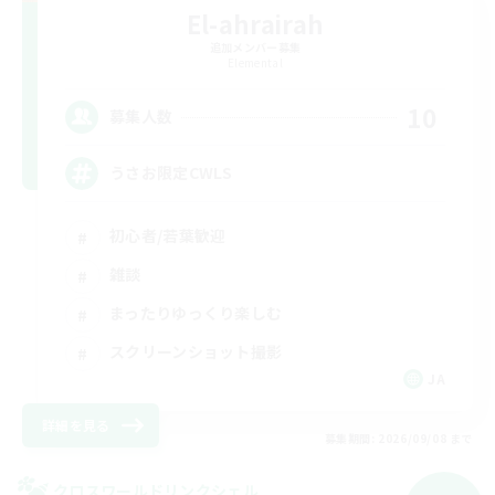
El-ahrairah
追加メンバー募集
Elemental
10
募集人数
うさお限定CWLS
初心者/若葉歓迎
雑談
まったりゆっくり楽しむ
スクリーンショット撮影
JA
詳細を見る
募集期間: 2026/09/08 まで
クロスワールドリンクシェル