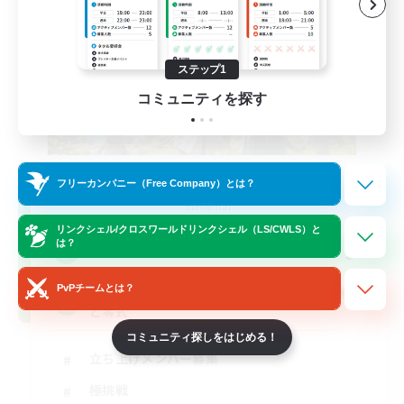
ステップ1
コミュニティを探す
立ち上げメンバー募集
フリーカンパニー（Free Company）とは？
Elemental
リンクシェル/クロスワールドリンクシェル（LS/CWLS）と
9
は？
募集人数
PvPチームとは？
基本VCなし！戦闘苦手ギミック不安歓迎！極
と零式
コミュニティ探しをはじめる！
立ち上げメンバー募集
極挑戦