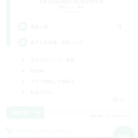
zetubuki-atumeru
追加メンバー募集
Elemental
3
募集人数
絶アレキ攻略、武器コンプ
立ち上げメンバー募集
絶挑戦
クリア目指して頑張る
社会人中心
JA
詳細を見る
募集期間: 2026/09/08 まで
クロスワールドリンクシェル
NEW