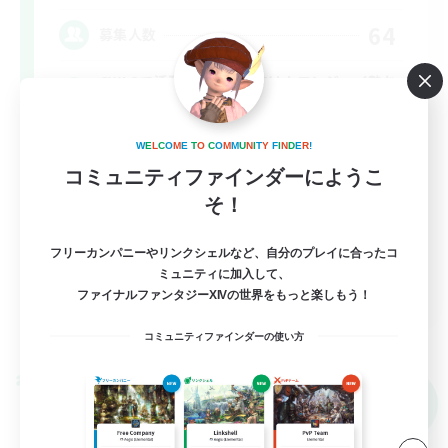
64
募集人数
CWLSで活動が出来る方向け！エンジョイ勢お
いで！
W
E
L
C
O
M
E
T
O
C
O
M
M
U
N
I
T
Y
F
I
N
D
E
R
!
まったりゆっくり楽しむ
コミュニティファインダーにようこ
なんでも楽しむ
そ！
スクリーンショット撮影
フリーカンパニーやリンクシェルなど、自分のプレイに合ったコ
雑談
ミュニティに加入して、
JA
ファイナルファンタジーXIVの世界をもっと楽しもう！
詳細を見る
募集期間: 2026/09/08 まで
コミュニティファインダーの使い方
クロスワールドリンクシェル
NEW