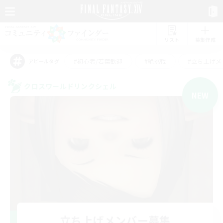
リスト
募集作成
#初心者/若葉歓迎
#絶挑戦
#立ち上げメ
アピールタグ
クロスワールドリンクシェル
NEW
立ち上げメンバー募集