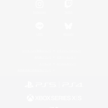
Instagram
Twitch
LINE
Bluesky
レーティング制度について
プライバシーポリシー
著作権について
サポートセンター
ライセンス
ルール＆ポリシー
利用者情報の外部送信について