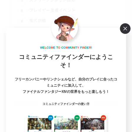
プレイヤー主催イベント
零式挑戦
なんでも楽しむ
JA
W
E
L
C
O
M
E
T
O
C
O
M
M
U
N
I
T
Y
F
I
N
D
E
R
!
詳細を見る
募集期間: 2026/09/07 まで
コミュニティファインダーにようこ
そ！
フリーカンパニーやリンクシェルなど、自分のプレイに合ったコ
ミュニティに加入して、
ファイナルファンタジーXIVの世界をもっと楽しもう！
コミュニティファインダーの使い方