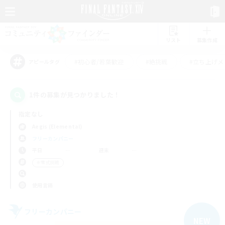
リスト
募集作成
#初心者/若葉歓迎
#絶挑戦
#立ち上げメ
アピールタグ
1件の募集が見つかりました！
指定なし
Aegis (Elemental)
フリーカンパニー
平日
週末
＃零式挑戦
使用言語
フリーカンパニー
NEW