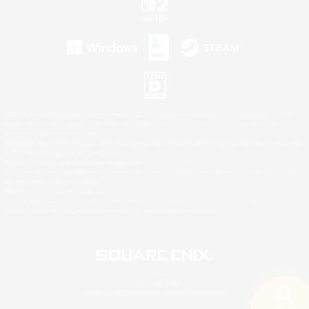
©2026 Sony Interactive Entertainment LLC."PlayStation Family Mark", "PlayStation", "PS5
logo", "PS5", "PS4 logo" and "PS4" are registered trademarks or trademarks of Sony
Interactive Entertainment Inc.
Microsoft, the XBOX Sphere mark, the Series X|S logo and XBOX Series X|S are trademarks
of the Microsoft group of companies.
Nintendo Switch is a trademark of Nintendo.
Windows is either a registered trademark or trademark of Microsoft Corporation in the United
States and/or other countries.
Mac is a trademark of Apple Inc.
©2026 Valve Corporation. Steam and the Steam logo are trademarks and/or registered
trademarks of Valve Corporation in the U.S. and/or other countries.
© SQUARE ENIX
LOGO ILLUSTRATION:© YOSHITAKA AMANO