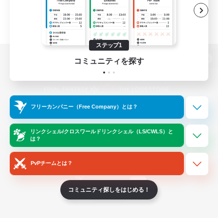
ステップ1
コミュニティを探す
パソコン版へ
フリーカンパニー（Free Company）とは？
関連商品
e-STOREで購入
ゲームダウンロード
リンクシェル/クロスワールドリンクシェル（LS/CWLS）と
は？
Official Information
PvPチームとは？
コミュニティ探しをはじめる！
/
X
News
YouTube