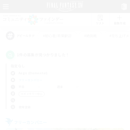
リスト
募集作成
#初心者/若葉歓迎
#絶挑戦
#立ち上げメ
アピールタグ
1件の募集が見つかりました！
指定なし
Aegis (Elemental)
フリーカンパニー
平日
週末
＃ギャザラー中心
使用言語
フリーカンパニー