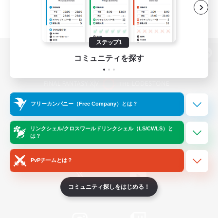
ステップ1
コミュニティを探す
パソコン版へ
フリーカンパニー（Free Company）とは？
関連商品
e-STOREで購入
ゲームダウンロード
リンクシェル/クロスワールドリンクシェル（LS/CWLS）と
は？
Official Information
PvPチームとは？
コミュニティ探しをはじめる！
/
X
News
YouTube