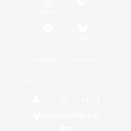
Instagram
Twitch
LINE
Bluesky
レーティング制度について
プライバシーポリシー
著作権について
サポートセンター
ライセンス
ルール＆ポリシー
利用者情報の外部送信について