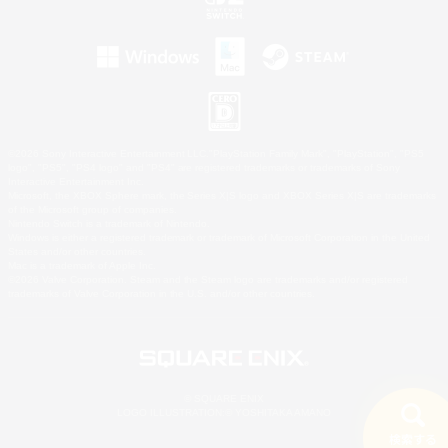
©2026 Sony Interactive Entertainment LLC."PlayStation Family Mark", "PlayStation", "PS5
logo", "PS5", "PS4 logo" and "PS4" are registered trademarks or trademarks of Sony
Interactive Entertainment Inc.
Microsoft, the XBOX Sphere mark, the Series X|S logo and XBOX Series X|S are trademarks
of the Microsoft group of companies.
Nintendo Switch is a trademark of Nintendo.
Windows is either a registered trademark or trademark of Microsoft Corporation in the United
States and/or other countries.
Mac is a trademark of Apple Inc.
©2026 Valve Corporation. Steam and the Steam logo are trademarks and/or registered
trademarks of Valve Corporation in the U.S. and/or other countries.
© SQUARE ENIX
LOGO ILLUSTRATION:© YOSHITAKA AMANO
検索する