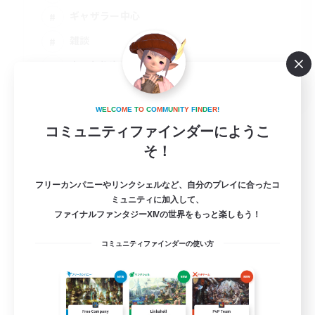
ギャザラー中心
雑談
まったりゆっくり楽しむ
JA
詳細を見る
W
E
L
C
O
M
E
T
O
C
O
M
M
U
N
I
T
Y
F
I
N
D
E
R
!
募集期間: 2026/09/06 まで
コミュニティファインダーにようこ
そ！
フリーカンパニーやリンクシェルなど、自分のプレイに合ったコ
ミュニティに加入して、
ファイナルファンタジーXIVの世界をもっと楽しもう！
コミュニティファインダーの使い方