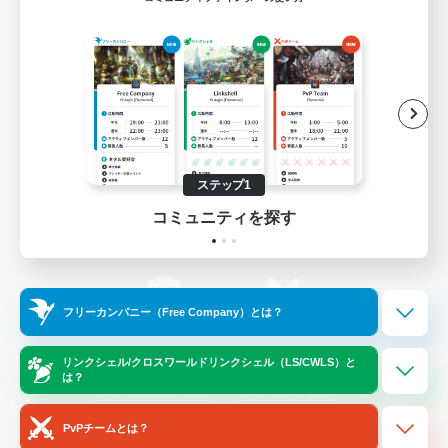
ゲームダウンロード
Official Information
/
X
News
YouTube
ステップ1
コミュニティを探す
Instagram
Twitch
フリーカンパニー（Free Company）とは？
LINE
Bluesky
リンクシェル/クロスワールドリンクシェル（LS/CWLS）と
は？
レーティング制度について
プライバシーポリシー
著作権について
サポートセンター
PvPチームとは？