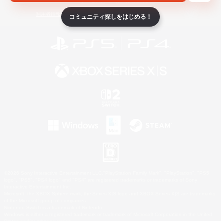
ライセンス
ルール＆ポリシー
利用者情報の外部送信について
コミュニティ探しをはじめる！
©2026 Sony Interactive Entertainment LLC."PlayStation Family Mark", "PlayStation", "PS5
logo", "PS5", "PS4 logo" and "PS4" are registered trademarks or trademarks of Sony
Interactive Entertainment Inc.
Microsoft, the XBOX Sphere mark, the Series X|S logo and XBOX Series X|S are trademarks
of the Microsoft group of companies.
Nintendo Switch is a trademark of Nintendo.
Windows is either a registered trademark or trademark of Microsoft Corporation in the United