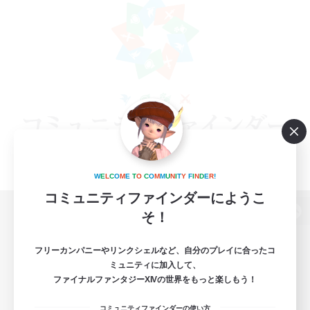
W
E
L
C
O
M
E
T
O
C
O
M
M
U
N
I
T
Y
F
I
N
D
E
R
!
コミュニティファインダーにようこ
そ！
パソコン版へ
フリーカンパニーやリンクシェルなど、自分のプレイに合ったコ
ミュニティに加入して、
ファイナルファンタジーXIVの世界をもっと楽しもう！
関連商品
e-STOREで購入
コミュニティファインダーの使い方