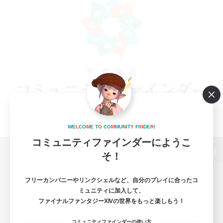
W
E
L
C
O
M
E
T
O
C
O
M
M
U
N
I
T
Y
F
I
N
D
E
R
!
コミュニティファインダーにようこ
そ！
パソコン版へ
フリーカンパニーやリンクシェルなど、自分のプレイに合ったコ
ミュニティに加入して、
ファイナルファンタジーXIVの世界をもっと楽しもう！
関連商品
e-STOREで購入
コミュニティファインダーの使い方