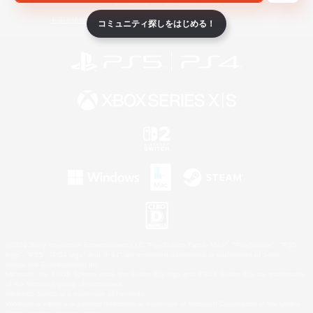
ライセンス
ルール＆ポリシー
利用者情報の外部送信について
コミュニティ探しをはじめる！
©2026 Sony Interactive Entertainment LLC."PlayStation Family Mark", "PlayStation", "PS5
logo", "PS5", "PS4 logo" and "PS4" are registered trademarks or trademarks of Sony
Interactive Entertainment Inc.
Microsoft, the XBOX Sphere mark, the Series X|S logo and XBOX Series X|S are trademarks
of the Microsoft group of companies.
Nintendo Switch is a trademark of Nintendo.
Windows is either a registered trademark or trademark of Microsoft Corporation in the United