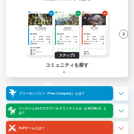
ゲームダウンロード
Official Information
/
X
News
YouTube
ステップ1
コミュニティを探す
Instagram
Twitch
フリーカンパニー（Free Company）とは？
LINE
Bluesky
リンクシェル/クロスワールドリンクシェル（LS/CWLS）と
は？
レーティング制度について
プライバシーポリシー
著作権について
サポートセンター
PvPチームとは？