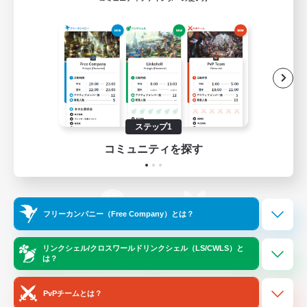
ゲームダウンロード
Official Information
/
X
News
YouTube
ステップ1
コミュニティを探す
Instagram
Twitch
フリーカンパニー（Free Company）とは？
LINE
Bluesky
リンクシェル/クロスワールドリンクシェル（LS/CWLS）と
は？
レーティング制度について
プライバシーポリシー
著作権について
サポートセンター
PvPチームとは？