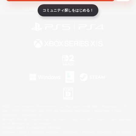
ライセンス
ルール＆ポリシー
利用者情報の外部送信について
コミュニティ探しをはじめる！
©2026 Sony Interactive Entertainment LLC."PlayStation Family Mark", "PlayStation", "PS5
logo", "PS5", "PS4 logo" and "PS4" are registered trademarks or trademarks of Sony
Interactive Entertainment Inc.
Microsoft, the XBOX Sphere mark, the Series X|S logo and XBOX Series X|S are trademarks
of the Microsoft group of companies.
Nintendo Switch is a trademark of Nintendo.
Windows is either a registered trademark or trademark of Microsoft Corporation in the United