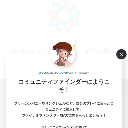
W
E
L
C
O
M
E
T
O
C
O
M
M
U
N
I
T
Y
F
I
N
D
E
R
!
コミュニティファインダーにようこ
そ！
パソコン版へ
フリーカンパニーやリンクシェルなど、自分のプレイに合ったコ
ミュニティに加入して、
ファイナルファンタジーXIVの世界をもっと楽しもう！
関連商品
e-STOREで購入
コミュニティファインダーの使い方