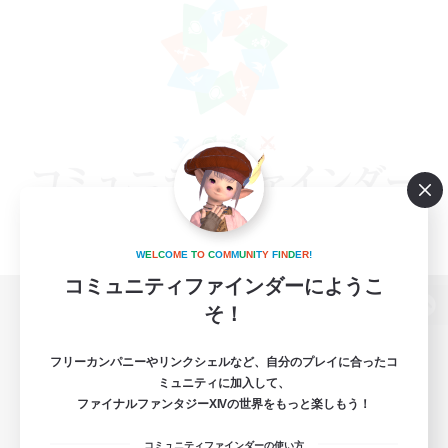
W
E
L
C
O
M
E
T
O
C
O
M
M
U
N
I
T
Y
F
I
N
D
E
R
!
コミュニティファインダーにようこ
そ！
パソコン版へ
フリーカンパニーやリンクシェルなど、自分のプレイに合ったコ
ミュニティに加入して、
ファイナルファンタジーXIVの世界をもっと楽しもう！
関連商品
e-STOREで購入
コミュニティファインダーの使い方