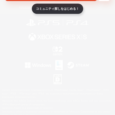
ライセンス
ルール＆ポリシー
利用者情報の外部送信について
コミュニティ探しをはじめる！
©2026 Sony Interactive Entertainment LLC."PlayStation Family Mark", "PlayStation", "PS5
logo", "PS5", "PS4 logo" and "PS4" are registered trademarks or trademarks of Sony
Interactive Entertainment Inc.
Microsoft, the XBOX Sphere mark, the Series X|S logo and XBOX Series X|S are trademarks
of the Microsoft group of companies.
Nintendo Switch is a trademark of Nintendo.
Windows is either a registered trademark or trademark of Microsoft Corporation in the United