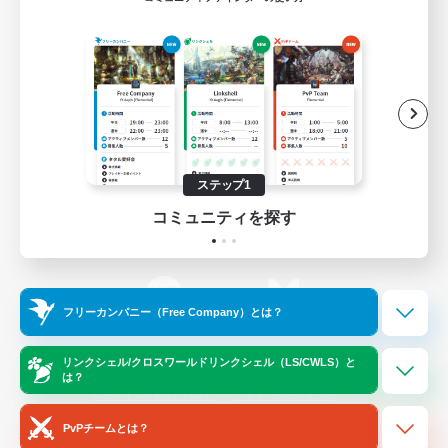
ゲームダウンロード
Official Information
/
X
News
YouTube
ステップ1
コミュニティを探す
Instagram
Twitch
フリーカンパニー（Free Company）とは？
LINE
Bluesky
リンクシェル/クロスワールドリンクシェル（LS/CWLS）と
は？
レーティング制度について
プライバシーポリシー
著作権について
サポートセンター
PvPチームとは？