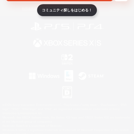
ライセンス
ルール＆ポリシー
利用者情報の外部送信について
コミュニティ探しをはじめる！
©2026 Sony Interactive Entertainment LLC."PlayStation Family Mark", "PlayStation", "PS5
logo", "PS5", "PS4 logo" and "PS4" are registered trademarks or trademarks of Sony
Interactive Entertainment Inc.
Microsoft, the XBOX Sphere mark, the Series X|S logo and XBOX Series X|S are trademarks
of the Microsoft group of companies.
Nintendo Switch is a trademark of Nintendo.
Windows is either a registered trademark or trademark of Microsoft Corporation in the United