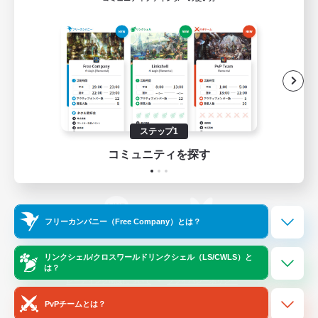
ゲームダウンロード
Official Information
/
X
News
YouTube
ステップ1
コミュニティを探す
Instagram
Twitch
フリーカンパニー（Free Company）とは？
LINE
Bluesky
リンクシェル/クロスワールドリンクシェル（LS/CWLS）と
は？
レーティング制度について
プライバシーポリシー
著作権について
サポートセンター
PvPチームとは？