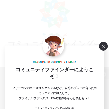
W
E
L
C
O
M
E
T
O
C
O
M
M
U
N
I
T
Y
F
I
N
D
E
R
!
コミュニティファインダーにようこ
そ！
パソコン版へ
フリーカンパニーやリンクシェルなど、自分のプレイに合ったコ
ミュニティに加入して、
ファイナルファンタジーXIVの世界をもっと楽しもう！
関連商品
e-STOREで購入
コミュニティファインダーの使い方