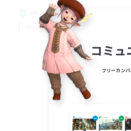
0件の募集が見つかりました！
指定なし
平日
週末
コミュ
フリーカンパ
募