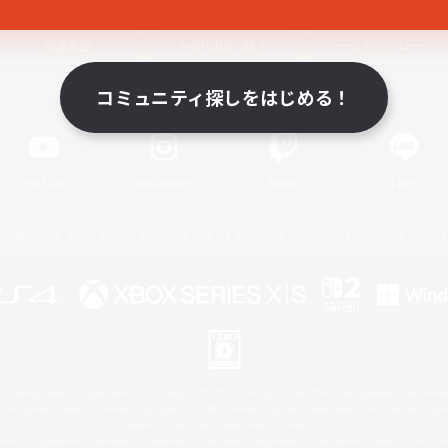
関連商品
e-STOREで購入
ゲームダウンロード
コミュニティ探しをはじめる！
Official Information
YouTube
Instagram
Twitch
LINE
著作権について
プライバシーポリシー
サポートセンター
ライセンス
ルール＆ポリシー
 Family Mark", "PlayStation", "PS5 logo", "PS5", "PS4 logo" and "PS4" are registered trademark
XBOX Sphere mark, the Series X|S logo and XBOX Series X|S are trademarks of the Microsoft gro
Nintendo Switch is a trademark of Nintendo.
ither a registered trademark or trademark of Microsoft Corporation in the United States and/or oth