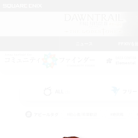
ニュース
FFXIVを
DATA CENTER
Elemental
ALL
フリー
(1)
アピールタグ
#初心者/若葉歓迎
#絶挑戦
#モブハント
#なんでも楽しむ
#ロールプ
#ミラプリ（ミラージュプリズム）