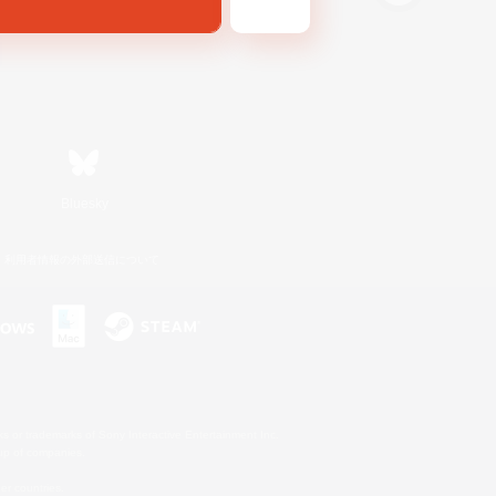
Bluesky
利用者情報の外部送信について
s or trademarks of Sony Interactive Entertainment Inc.
up of companies.
er countries.