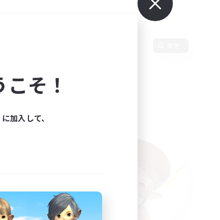
変更
うこそ！
ィに加入して、
た。