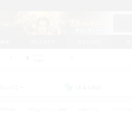
始める
プレイガイド
コミュニティ
ラ
WORLD
Aegis
カンパニー
LS & CWLS
(0)
(1)
#零式挑戦
#立ち上げメンバー募集
#社会人中心
#まったり
レイ
#クラフター中心
#体験歓迎
#ギャザラー中心
#
#スクリーンショット撮影
#ハウジング
#演奏
#クリア目指