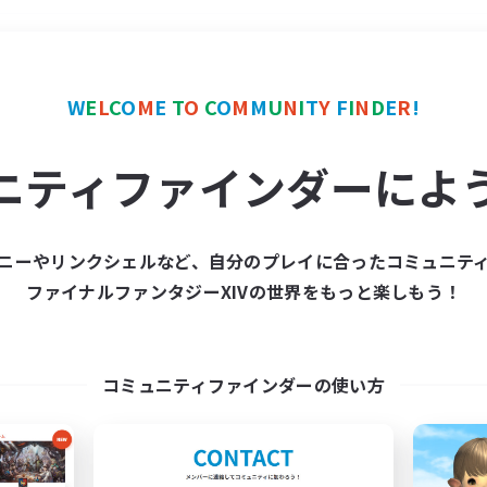
＃ハウジング
使用言語
W
E
L
C
O
M
E
T
O
C
O
M
M
U
N
I
T
Y
F
I
N
D
E
R
!
ニティファインダーによ
ニーやリンクシェルなど、自分のプレイに合ったコミュニテ
ファイナルファンタジーXIVの世界をもっと楽しもう！
募集数 0件
集が見つかりませんでし
コミュニティファインダーの使い方
条件を変えて検索してみるでっす！