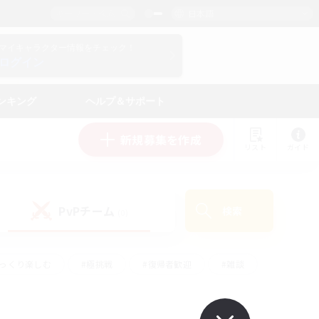
日本語
マイキャラクター情報をチェック！
ログイン
ンキング
ヘルプ＆サポート
新規募集を作成
リスト
ガイド
PvPチーム
検索
(0)
ゆっくり楽しむ
#極挑戦
#復帰者歓迎
#雑談
学生中心
#トレジャーハント
#レベリング
して頑張る
#プレイヤー主催イベント