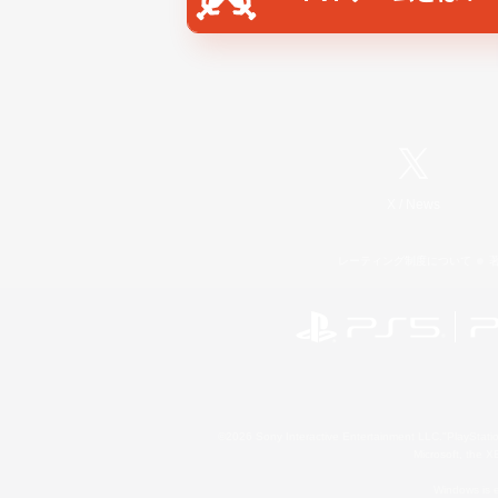
X
/
News
レーティング制度について
©2026 Sony Interactive Entertainment LLC."PlayStation
Microsoft, the 
Windows is e