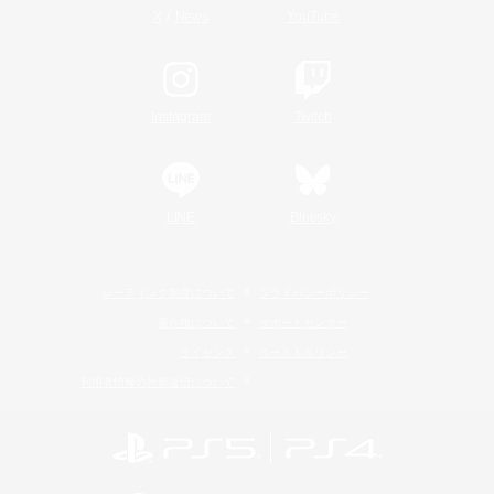
/
X
News
YouTube
Instagram
Twitch
LINE
Bluesky
レーティング制度について
プライバシーポリシー
著作権について
サポートセンター
ライセンス
ルール＆ポリシー
利用者情報の外部送信について