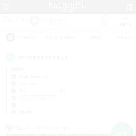
リスト
募集作成
#初心者/若葉歓迎
#絶挑戦
#立ち上げメ
アピールタグ
5件の募集が見つかりました！
指定なし
Aegis (Elemental)
LS & CWLS
平日
週末
＃プレイヤー主催イベント
使用言語
クロスワールドリンクシェル
NEW