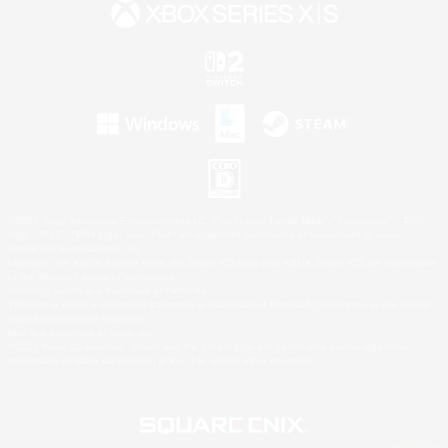
©2026 Sony Interactive Entertainment LLC."PlayStation Family Mark", "PlayStation", "PS5
logo", "PS5", "PS4 logo" and "PS4" are registered trademarks or trademarks of Sony
Interactive Entertainment Inc.
Microsoft, the XBOX Sphere mark, the Series X|S logo and XBOX Series X|S are trademarks
of the Microsoft group of companies.
Nintendo Switch is a trademark of Nintendo.
Windows is either a registered trademark or trademark of Microsoft Corporation in the United
States and/or other countries.
Mac is a trademark of Apple Inc.
©2026 Valve Corporation. Steam and the Steam logo are trademarks and/or registered
trademarks of Valve Corporation in the U.S. and/or other countries.