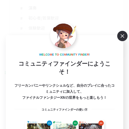
演奏
初心者/若葉歓迎
体験歓迎
プレイヤー主催イベント
JA / EN
W
E
L
C
O
M
E
T
O
C
O
M
M
U
N
I
T
Y
F
I
N
D
E
R
!
詳細を見る
募集期間: 2026/09/01 まで
コミュニティファインダーにようこ
そ！
クロスワールドリンクシェル
フリーカンパニーやリンクシェルなど、自分のプレイに合ったコ
ミュニティに加入して、
ファイナルファンタジーXIVの世界をもっと楽しもう！
コミュニティファインダーの使い方