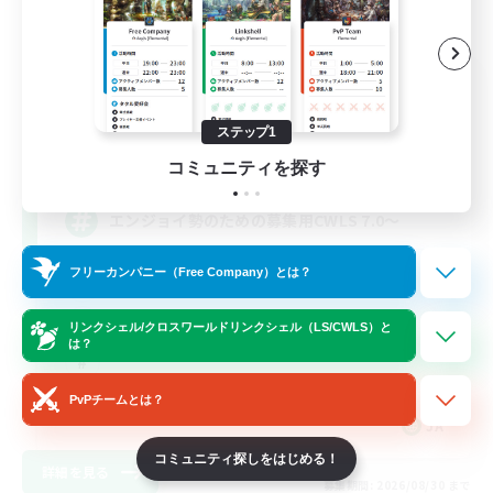
立ち上げメンバー募集
Elemental
ステップ1
2
募集人数
コミュニティを探す
エンジョイ勢のための募集用CWLS 7.0〜
フリーカンパニー（Free Company）とは？
プレイヤー主催イベント
ロールプレイ
リンクシェル/クロスワールドリンクシェル（LS/CWLS）と
は？
PvPチームとは？
JA
コミュニティ探しをはじめる！
詳細を見る
募集期間: 2026/08/30 まで