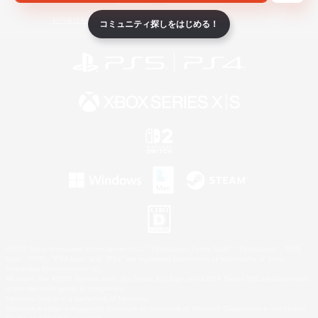
ライセンス
ルール＆ポリシー
利用者情報の外部送信について
コミュニティ探しをはじめる！
©2026 Sony Interactive Entertainment LLC."PlayStation Family Mark", "PlayStation", "PS5
logo", "PS5", "PS4 logo" and "PS4" are registered trademarks or trademarks of Sony
Interactive Entertainment Inc.
Microsoft, the XBOX Sphere mark, the Series X|S logo and XBOX Series X|S are trademarks
of the Microsoft group of companies.
Nintendo Switch is a trademark of Nintendo.
Windows is either a registered trademark or trademark of Microsoft Corporation in the United