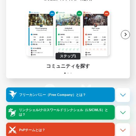
ゲームダウンロード
Official Information
/
X
News
YouTube
ステップ1
コミュニティを探す
Instagram
Twitch
フリーカンパニー（Free Company）とは？
LINE
Bluesky
リンクシェル/クロスワールドリンクシェル（LS/CWLS）と
は？
レーティング制度について
プライバシーポリシー
著作権について
サポートセンター
PvPチームとは？