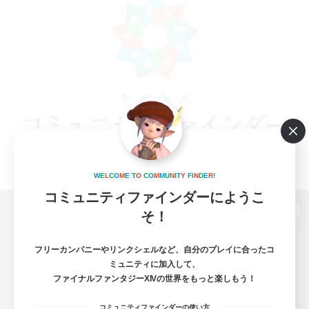
W
E
L
C
O
M
E
T
O
C
O
M
M
U
N
I
T
Y
F
I
N
D
E
R
!
コミュニティファインダーにようこ
そ！
パソコン版へ
フリーカンパニーやリンクシェルなど、自分のプレイに合ったコ
ミュニティに加入して、
ファイナルファンタジーXIVの世界をもっと楽しもう！
関連商品
e-STOREで購入
コミュニティファインダーの使い方