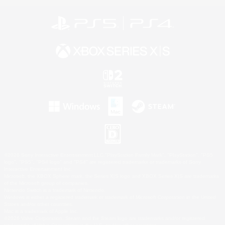
©2026 Sony Interactive Entertainment LLC."PlayStation Family Mark", "PlayStation", "PS5
logo", "PS5", "PS4 logo" and "PS4" are registered trademarks or trademarks of Sony
Interactive Entertainment Inc.
Microsoft, the XBOX Sphere mark, the Series X|S logo and XBOX Series X|S are trademarks
of the Microsoft group of companies.
Nintendo Switch is a trademark of Nintendo.
Windows is either a registered trademark or trademark of Microsoft Corporation in the United
States and/or other countries.
Mac is a trademark of Apple Inc.
©2026 Valve Corporation. Steam and the Steam logo are trademarks and/or registered