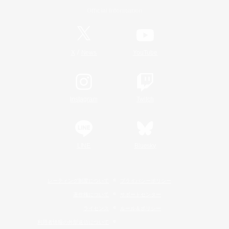
Official Information
/
X
News
YouTube
Instagram
Twitch
LINE
Bluesky
レーティング制度について
プライバシーポリシー
著作権について
サポートセンター
ライセンス
ルール＆ポリシー
利用者情報の外部送信について