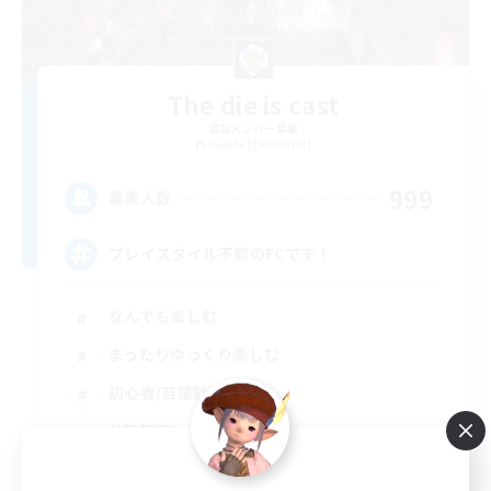
The die is cast
追加メンバー募集
Kujata [Elemental]
999
募集人数
プレイスタイル不問のFCです！
なんでも楽しむ
まったりゆっくり楽しむ
初心者/若葉歓迎
体験歓迎
JA