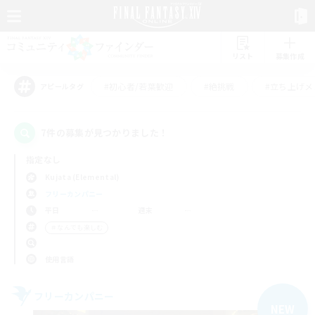
リスト
募集作成
#初心者/若葉歓迎
#絶挑戦
#立ち上げメ
アピールタグ
7件の募集が見つかりました！
指定なし
Kujata (Elemental)
フリーカンパニー
平日
週末
＃なんでも楽しむ
使用言語
フリーカンパニー
NEW