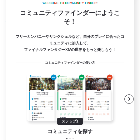
詳細を見る
W
E
L
C
O
M
E
T
O
C
O
M
M
U
N
I
T
Y
F
I
N
D
E
R
!
募集期間: 2026/09/03 まで
コミュニティファインダーにようこ
そ！
フリーカンパニー
フリーカンパニーやリンクシェルなど、自分のプレイに合ったコ
ミュニティに加入して、
ファイナルファンタジーXIVの世界をもっと楽しもう！
コミュニティファインダーの使い方
Que Sera Sera
追加メンバー募集
Kujata [Elemental]
ステップ1
4
コミュニティを探す
募集人数