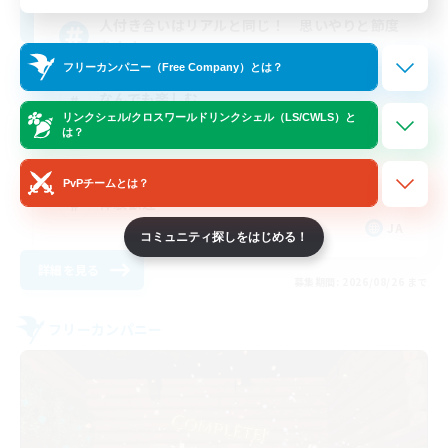
人付き合いはリアルと同じ！ 思いやりと節度
を！！
フリーカンパニー（Free Company）とは？
なんでも楽しむ
リンクシェル/クロスワールドリンクシェル（LS/CWLS）と
初心者/若葉歓迎
は？
社会人中心
PvPチームとは？
体験歓迎
JA
コミュニティ探しをはじめる！
詳細を見る
募集期間: 2026/08/26 まで
フリーカンパニー