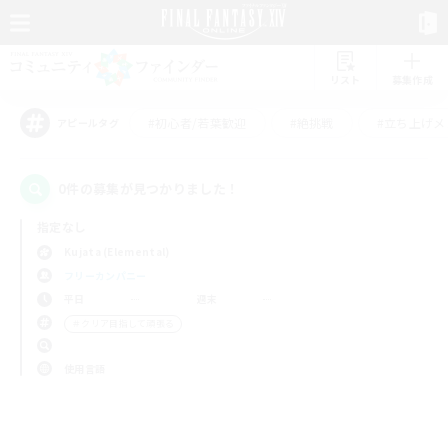
リスト
募集作成
#初心者/若葉歓迎
#絶挑戦
#立ち上げメ
アピールタグ
0件の募集が見つかりました！
指定なし
Kujata (Elemental)
フリーカンパニー
平日
週末
＃クリア目指して頑張る
使用言語