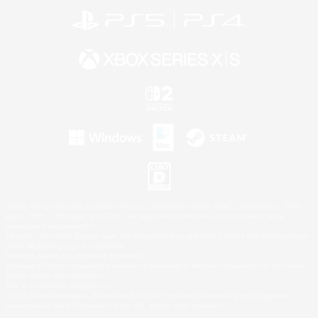
©2026 Sony Interactive Entertainment LLC."PlayStation Family Mark", "PlayStation", "PS5
logo", "PS5", "PS4 logo" and "PS4" are registered trademarks or trademarks of Sony
Interactive Entertainment Inc.
Microsoft, the XBOX Sphere mark, the Series X|S logo and XBOX Series X|S are trademarks
of the Microsoft group of companies.
Nintendo Switch is a trademark of Nintendo.
Windows is either a registered trademark or trademark of Microsoft Corporation in the United
States and/or other countries.
Mac is a trademark of Apple Inc.
©2026 Valve Corporation. Steam and the Steam logo are trademarks and/or registered
trademarks of Valve Corporation in the U.S. and/or other countries.