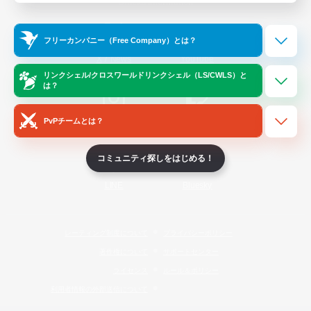
Official Information
フリーカンパニー（Free Company）とは？
/
X
News
YouTube
リンクシェル/クロスワールドリンクシェル（LS/CWLS）と
は？
PvPチームとは？
Instagram
Twitch
コミュニティ探しをはじめる！
LINE
Bluesky
レーティング制度について
プライバシーポリシー
著作権について
サポートセンター
ライセンス
ルール＆ポリシー
利用者情報の外部送信について