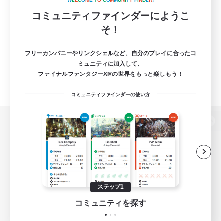
W
E
L
C
O
M
E
T
O
C
O
M
M
U
N
I
T
Y
F
I
N
D
E
R
!
コミュニティファインダーにようこ
そ！
フリーカンパニーやリンクシェルなど、自分のプレイに合ったコ
ミュニティに加入して、
ファイナルファンタジーXIVの世界をもっと楽しもう！
コミュニティファインダーの使い方
パソコン版へ
関連商品
e-STOREで購入
ステップ1
ゲームダウンロード
コミュニティを探す