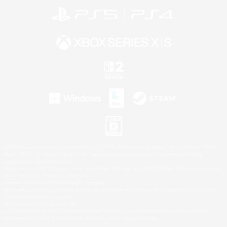
©2026 Sony Interactive Entertainment LLC."PlayStation Family Mark", "PlayStation", "PS5
logo", "PS5", "PS4 logo" and "PS4" are registered trademarks or trademarks of Sony
Interactive Entertainment Inc.
Microsoft, the XBOX Sphere mark, the Series X|S logo and XBOX Series X|S are trademarks
of the Microsoft group of companies.
Nintendo Switch is a trademark of Nintendo.
Windows is either a registered trademark or trademark of Microsoft Corporation in the United
States and/or other countries.
Mac is a trademark of Apple Inc.
©2026 Valve Corporation. Steam and the Steam logo are trademarks and/or registered
trademarks of Valve Corporation in the U.S. and/or other countries.