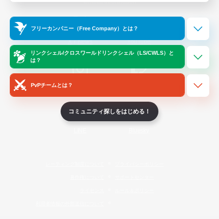
Official Information
フリーカンパニー（Free Company）とは？
/
X
News
YouTube
リンクシェル/クロスワールドリンクシェル（LS/CWLS）と
は？
PvPチームとは？
Instagram
Twitch
コミュニティ探しをはじめる！
LINE
Bluesky
レーティング制度について
プライバシーポリシー
著作権について
サポートセンター
ライセンス
ルール＆ポリシー
利用者情報の外部送信について