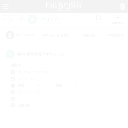
リスト
募集作成
#初心者/若葉歓迎
#絶挑戦
#零式挑戦
アピールタグ
0件の募集が見つかりました！
指定なし
Kujata (Elemental)
PvPチーム
平日
週末
＃レベリング
使用言語