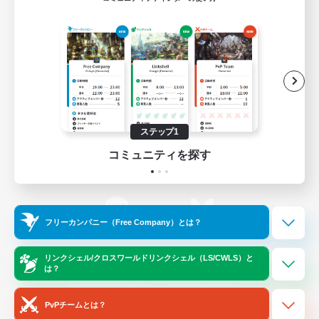
ゲームダウンロード
Official Information
/
X
News
YouTube
ステップ1
コミュニティを探す
Instagram
Twitch
フリーカンパニー（Free Company）とは？
LINE
Bluesky
リンクシェル/クロスワールドリンクシェル（LS/CWLS）と
は？
レーティング制度について
プライバシーポリシー
著作権について
サポートセンター
PvPチームとは？