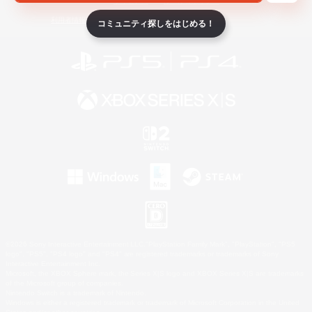
ライセンス
ルール＆ポリシー
利用者情報の外部送信について
コミュニティ探しをはじめる！
©2026 Sony Interactive Entertainment LLC."PlayStation Family Mark", "PlayStation", "PS5
logo", "PS5", "PS4 logo" and "PS4" are registered trademarks or trademarks of Sony
Interactive Entertainment Inc.
Microsoft, the XBOX Sphere mark, the Series X|S logo and XBOX Series X|S are trademarks
of the Microsoft group of companies.
Nintendo Switch is a trademark of Nintendo.
Windows is either a registered trademark or trademark of Microsoft Corporation in the United