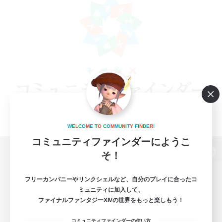
W
E
L
C
O
M
E
T
O
C
O
M
M
U
N
I
T
Y
F
I
N
D
E
R
!
コミュニティファインダーにようこ
そ！
パソコン版へ
フリーカンパニーやリンクシェルなど、自分のプレイに合ったコ
ミュニティに加入して、
ファイナルファンタジーXIVの世界をもっと楽しもう！
関連商品
e-STOREで購入
コミュニティファインダーの使い方