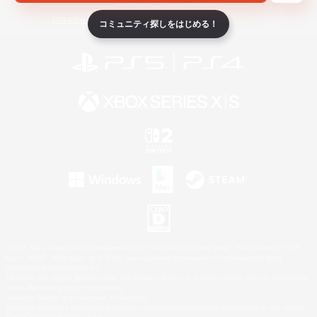
ライセンス
ルール＆ポリシー
利用者情報の外部送信について
コミュニティ探しをはじめる！
©2026 Sony Interactive Entertainment LLC."PlayStation Family Mark", "PlayStation", "PS5
logo", "PS5", "PS4 logo" and "PS4" are registered trademarks or trademarks of Sony
Interactive Entertainment Inc.
Microsoft, the XBOX Sphere mark, the Series X|S logo and XBOX Series X|S are trademarks
of the Microsoft group of companies.
Nintendo Switch is a trademark of Nintendo.
Windows is either a registered trademark or trademark of Microsoft Corporation in the United