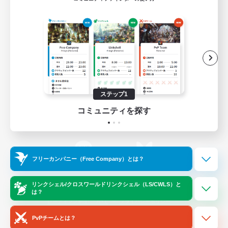
ゲームダウンロード
Official Information
/
X
News
YouTube
ステップ1
コミュニティを探す
Instagram
Twitch
フリーカンパニー（Free Company）とは？
LINE
Bluesky
リンクシェル/クロスワールドリンクシェル（LS/CWLS）と
は？
レーティング制度について
プライバシーポリシー
著作権について
サポートセンター
PvPチームとは？