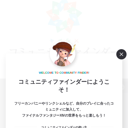
W
E
L
C
O
M
E
T
O
C
O
M
M
U
N
I
T
Y
F
I
N
D
E
R
!
コミュニティファインダーにようこ
そ！
パソコン版へ
フリーカンパニーやリンクシェルなど、自分のプレイに合ったコ
ミュニティに加入して、
ファイナルファンタジーXIVの世界をもっと楽しもう！
関連商品
e-STOREで購入
コミュニティファインダーの使い方