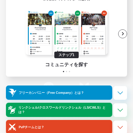
ゲームダウンロード
Official Information
/
X
News
YouTube
ステップ1
コミュニティを探す
Instagram
Twitch
フリーカンパニー（Free Company）とは？
LINE
Bluesky
リンクシェル/クロスワールドリンクシェル（LS/CWLS）と
は？
レーティング制度について
プライバシーポリシー
著作権について
サポートセンター
PvPチームとは？