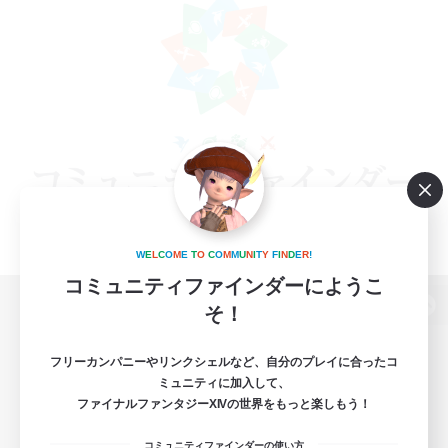
W
E
L
C
O
M
E
T
O
C
O
M
M
U
N
I
T
Y
F
I
N
D
E
R
!
コミュニティファインダーにようこ
そ！
パソコン版へ
フリーカンパニーやリンクシェルなど、自分のプレイに合ったコ
ミュニティに加入して、
ファイナルファンタジーXIVの世界をもっと楽しもう！
関連商品
e-STOREで購入
コミュニティファインダーの使い方