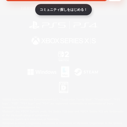
ライセンス
ルール＆ポリシー
利用者情報の外部送信について
コミュニティ探しをはじめる！
©2026 Sony Interactive Entertainment LLC."PlayStation Family Mark", "PlayStation", "PS5
logo", "PS5", "PS4 logo" and "PS4" are registered trademarks or trademarks of Sony
Interactive Entertainment Inc.
Microsoft, the XBOX Sphere mark, the Series X|S logo and XBOX Series X|S are trademarks
of the Microsoft group of companies.
Nintendo Switch is a trademark of Nintendo.
Windows is either a registered trademark or trademark of Microsoft Corporation in the United