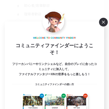
初心者/若葉歓迎
復帰者歓迎
JA
詳細を見る
W
E
L
C
O
M
E
T
O
C
O
M
M
U
N
I
T
Y
F
I
N
D
E
R
!
募集期間: 2026/08/16 まで
コミュニティファインダーにようこ
そ！
フリーカンパニーやリンクシェルなど、自分のプレイに合ったコ
ミュニティに加入して、
ファイナルファンタジーXIVの世界をもっと楽しもう！
コミュニティファインダーの使い方