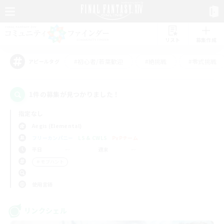
リスト
募集作成
#初心者/若葉歓迎
#絶挑戦
#零式挑戦
アピールタグ
1件の募集が見つかりました！
指定なし
Aegis (Elemental)
フリーカンパニー
LS & CWLS
PvPチーム
平日
週末
＃モブハント
使用言語
リンクシェル