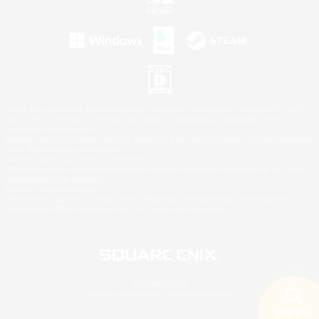
©2026 Sony Interactive Entertainment LLC."PlayStation Family Mark", "PlayStation", "PS5
logo", "PS5", "PS4 logo" and "PS4" are registered trademarks or trademarks of Sony
Interactive Entertainment Inc.
Microsoft, the XBOX Sphere mark, the Series X|S logo and XBOX Series X|S are trademarks
of the Microsoft group of companies.
Nintendo Switch is a trademark of Nintendo.
Windows is either a registered trademark or trademark of Microsoft Corporation in the United
States and/or other countries.
Mac is a trademark of Apple Inc.
©2026 Valve Corporation. Steam and the Steam logo are trademarks and/or registered
trademarks of Valve Corporation in the U.S. and/or other countries.
© SQUARE ENIX
LOGO ILLUSTRATION:© YOSHITAKA AMANO
検索する