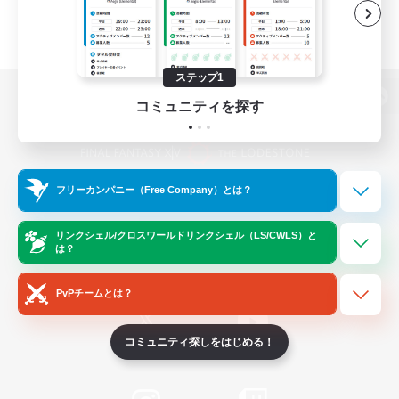
ステップ1
コミュニティを探す
パソコン版へ
フリーカンパニー（Free Company）とは？
関連商品
e-STOREで購入
ゲームダウンロード
リンクシェル/クロスワールドリンクシェル（LS/CWLS）と
は？
Official Information
PvPチームとは？
コミュニティ探しをはじめる！
/
X
News
YouTube