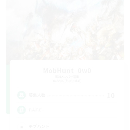
MobHunt_0w0
追加メンバー募集
Aegis [Elemental]
10
募集人数
F.A.T.E.
モブハント