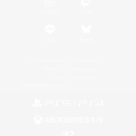
Instagram
Twitch
LINE
Bluesky
レーティング制度について
プライバシーポリシー
著作権について
サポートセンター
ライセンス
ルール＆ポリシー
利用者情報の外部送信について