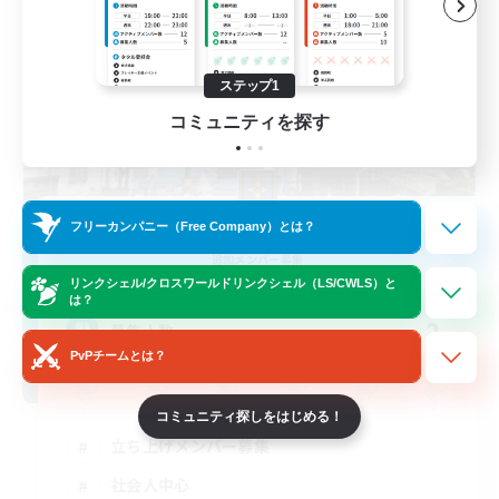
ステップ1
コミュニティを探す
Nexus Mirage
フリーカンパニー（Free Company）とは？
追加メンバー募集
Aegis [Elemental]
リンクシェル/クロスワールドリンクシェル（LS/CWLS）と
は？
2
募集人数
PvPチームとは？
コミュニティ探しをはじめる！
立ち上げメンバー募集
社会人中心