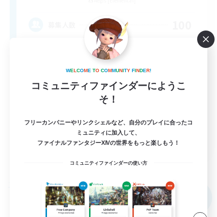
Aegis [Elemental]
100
募集人数
どなたでもお気軽にどうぞ☆
W
E
L
C
O
M
E
T
O
C
O
M
M
U
N
I
T
Y
F
I
N
D
E
R
!
初心者/若葉歓迎
コミュニティファインダーにようこ
体験歓迎
そ！
雑談
フリーカンパニーやリンクシェルなど、自分のプレイに合ったコ
社会人中心
ミュニティに加入して、
JA
ファイナルファンタジーXIVの世界をもっと楽しもう！
詳細を見る
コミュニティファインダーの使い方
募集期間: 2026/09/05 まで
フリーカンパニー
NEW