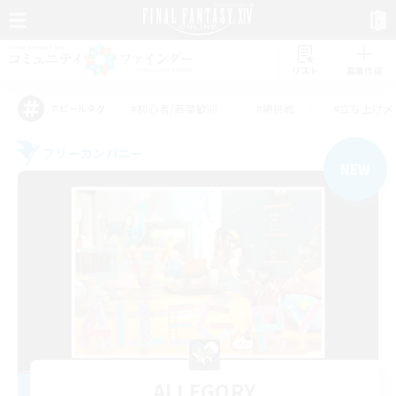
リスト
募集作成
#初心者/若葉歓迎
#絶挑戦
#立ち上げメ
アピールタグ
フリーカンパニー
NEW
ALLEGORY