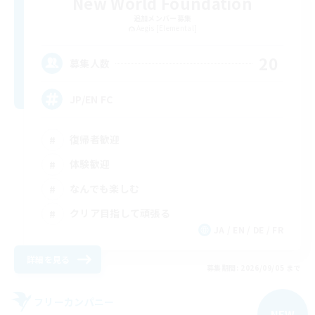
New World Foundation
追加メンバー募集
Aegis [Elemental]
20
募集人数
JP/EN FC
復帰者歓迎
体験歓迎
なんでも楽しむ
クリア目指して頑張る
JA / EN / DE / FR
詳細を見る
募集期間: 2026/09/05 まで
フリーカンパニー
NEW