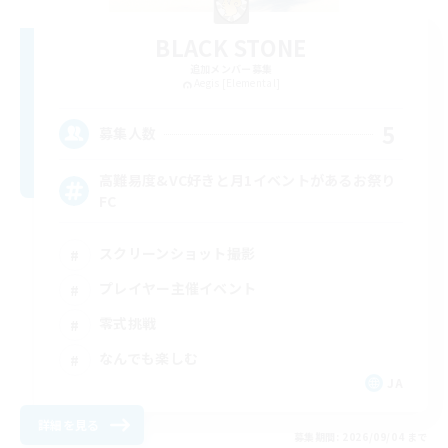
BLACK STONE
追加メンバー募集
Aegis [Elemental]
5
募集人数
高難易度&VC好きと月1イベントがあるお祭り
FC
スクリーンショット撮影
プレイヤー主催イベント
零式挑戦
なんでも楽しむ
JA
詳細を見る
募集期間: 2026/09/04 まで