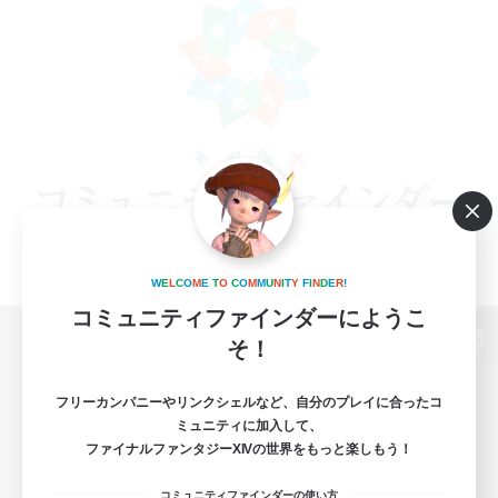
W
E
L
C
O
M
E
T
O
C
O
M
M
U
N
I
T
Y
F
I
N
D
E
R
!
コミュニティファインダーにようこ
そ！
パソコン版へ
フリーカンパニーやリンクシェルなど、自分のプレイに合ったコ
ミュニティに加入して、
ファイナルファンタジーXIVの世界をもっと楽しもう！
関連商品
e-STOREで購入
コミュニティファインダーの使い方