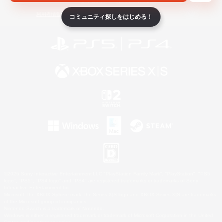
ライセンス
ルール＆ポリシー
利用者情報の外部送信について
コミュニティ探しをはじめる！
©2026 Sony Interactive Entertainment LLC."PlayStation Family Mark", "PlayStation", "PS5
logo", "PS5", "PS4 logo" and "PS4" are registered trademarks or trademarks of Sony
Interactive Entertainment Inc.
Microsoft, the XBOX Sphere mark, the Series X|S logo and XBOX Series X|S are trademarks
of the Microsoft group of companies.
Nintendo Switch is a trademark of Nintendo.
Windows is either a registered trademark or trademark of Microsoft Corporation in the United