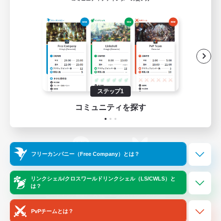
ゲームダウンロード
Official Information
/
X
News
YouTube
ステップ1
コミュニティを探す
Instagram
Twitch
フリーカンパニー（Free Company）とは？
LINE
Bluesky
リンクシェル/クロスワールドリンクシェル（LS/CWLS）と
は？
レーティング制度について
プライバシーポリシー
著作権について
サポートセンター
PvPチームとは？